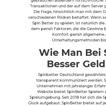
gebrauchen außerdem fortschrittliche T
Transaktionen und der auf dem Server 
Die Frage, hinsichtlich man mit dem G
verschiedenen Risiken behaftet. Wenn se
Spin Better zu spielen, ist natürlich di
dem perish Faktoren, die die Gewinne b
Komfort, perish allgemein
Unterhaltungsmethoden bis i
Wie Man Bei 
Besser Gel
Spinbetter Deutschland gewährleist
transparent kommuniziert werden. Sp
Unternehmen mit jahrelanger Erfahru
Website bietet SpinBetter Spielern 
Spielumgebung. Seit 2018 hat sich die Sp
Glück aufgebaut. SpinBetter bietet auf