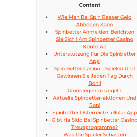
Content
Wie Man Bei Spin Besser Geld
Abheben Kann
Spinbetter Anmelden: Berichten
Sie Sich I Am Spinbetter Casino
Konto An
Unterstützung Für Die Spinbetter
App
Spin Better Casino – Spielen Und
Gewinnen Sie Jeden Tag Durch
Boni!
Grundlegende Regeln
Aktuelle Spinbetter-aktionen Und
Boni
Spinbetter Österreich Cellular App
G͏ibt Ha Sido Bei Spinbetter C͏asin
Treueprog͏ramme͏?
Was Die Spieler Schätzen