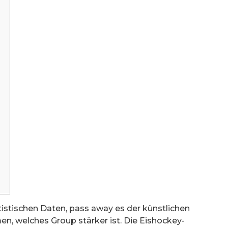
tistischen Daten, pass away es der künstlichen
en, welches Group stärker ist. Die Eishockey-