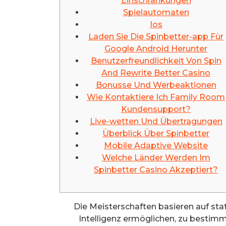
Einschränkungen
Spielautomaten
Ios
Laden Sie Die Spinbetter-app Für
Google Android Herunter
Benutzerfreundlichkeit Von Spin
And Rewrite Better Casino
Bonusse Und Werbeaktionen
Wie Kontaktiere Ich Family Room
Kundensupport?
Live-wetten Und Übertragungen
Überblick Über Spinbetter
Mobile Adaptive Website
Welche Länder Werden Im
Spinbetter Casino Akzeptiert?
Die Meisterschaften basieren auf sta
Intelligenz ermöglichen, zu bestimm