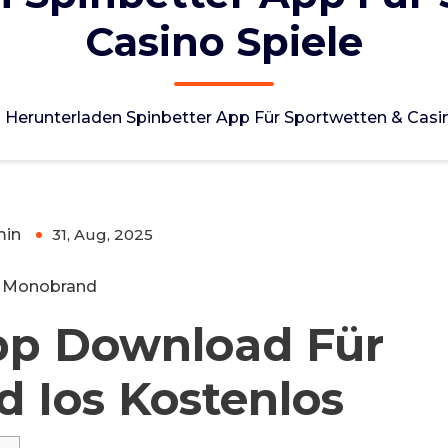
Casino Spiele
pp Für Sportwetten & Casino
>
Herunterladen Spinbetter App Für Sportwetten & Casin
min
31, Aug, 2025
0
Monobrand
pp Download Für
 Ios Kostenlos