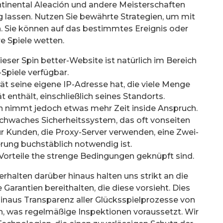
ntinental Aleación und andere Meisterschaften
g lassen. Nutzen Sie bewährte Strategien, um mit
. Sie können auf das bestimmtes Ereignis oder
e Spiele wetten.
ieser Spin better-Website ist natürlich im Bereich
-Spiele verfügbar.
rät seine eigene IP-Adresse hat, die viele Menge
 enthält, einschließlich seines Standorts.
en nimmt jedoch etwas mehr Zeit inside Anspruch.
chwaches Sicherheitssystem, das oft vonseiten
für Kunden, die Proxy-Server verwenden, eine Zwei-
erung buchstäblich notwendig ist.
 Vorteile the strenge Bedingungen geknüpft sind.
rhalten darüber hinaus halten uns strikt an die
Garantien bereithalten, die diese vorsieht. Dies
hinaus Transparenz aller Glücksspielprozesse von
den, was regelmäßige Inspektionen voraussetzt. Wir