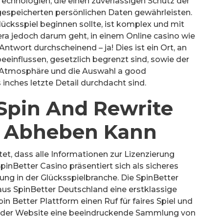
echnologien, die einen zuverlässigen Schutz der
gespeicherten persönlichen Daten gewährleisten.
lücksspiel beginnen sollte, ist komplex und mit
ra jedoch darum geht, in einem Online casino wie
e Antwort durchscheinend – ja! Dies ist ein Ort, an
eeinflussen, gesetzlich begrenzt sind, sowie der
e Atmosphäre und die Auswahl a good
nches letzte Detail durchdacht sind.
Spin And Rewrite
d Abheben Kann
et, dass alle Informationen zur Lizenzierung
inBetter Casino präsentiert sich als sicheres
ng in der Glücksspielbranche. Die SpinBetter
aus SpinBetter Deutschland eine erstklassige
in Better Plattform einen Ruf für faires Spiel und
 jeder Website eine beeindruckende Sammlung von