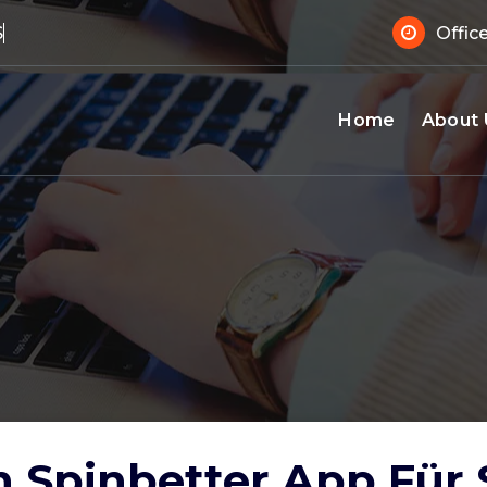
 Support?
Offic
Home
About 
 Spinbetter App Für