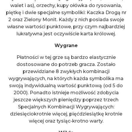
walet i as), orzechy, kupy ołówka do rysowania,
piętkę i dwie specjalne symboliki: Kaczka Drogą nr
2 oraz Zielony Monit. Każdy z nich posiada swoje
własne wartości punktowe, przy czym najbardziej
lukratywna jest oczywiście karta królowej.
Wygrane
Płatności w tej grze są bardzo elastycznie
dostosowane do potrzeb gracza. Zostało
przewidziane 8 zwykłych kombinacji
wygrywających, na których każda symbolika ma
swoją indywidualną wartość punktową (od 5 do
2000). Ponadto istnieje możliwość zdobycia
jeszcze większych pieniędzy poprzez trzech
Specjalnych Kombinacji Wygrywających:
dziesięciokrotnie więcej, pięćdziesiątkę krotnie
więcej oraz tysiąc-krotno warty.