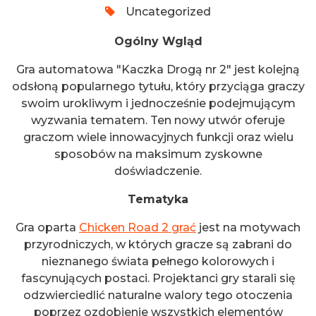
Uncategorized
Ogólny Wgląd
Gra automatowa "Kaczka Drogą nr 2" jest kolejną
odsłoną popularnego tytułu, który przyciąga graczy
swoim urokliwym i jednocześnie podejmującym
wyzwania tematem. Ten nowy utwór oferuje
graczom wiele innowacyjnych funkcji oraz wielu
sposobów na maksimum zyskowne
doświadczenie.
Tematyka
Gra oparta
Chicken Road 2 grać
jest na motywach
przyrodniczych, w których gracze są zabrani do
nieznanego świata pełnego kolorowych i
fascynujących postaci. Projektanci gry starali się
odzwierciedlić naturalne walory tego otoczenia
poprzez ozdobienie wszystkich elementów