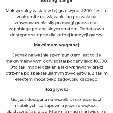
Betting Range
Maksymalny zakład w tej grze wynosi 200. Jest to
znakomite rozwiązanie, bo pozwala na
zrównoważenie siły przewagi gracza oraz
zapobiega potencjalnym stratom. Dodatkowo
dostępne są opcje dla każdej kondycji graczy.
Maksimum wygranej
Jednak najważniejszym punktem jest to, że
maksymalny wynik gry został podany jako 10,000.
Oto taki model działania jaki wprawiony gracz
otrzyma po spektakularnym zwycięstwie. Z takim
efektem może tylko zadowolić każdego.
Rozgrywka
Gra jest dostępna na wszelkich urządzeniach
mobilnych, co zapewnia jeszcze większą
elastyczność gracza, który nie musi martwić się o