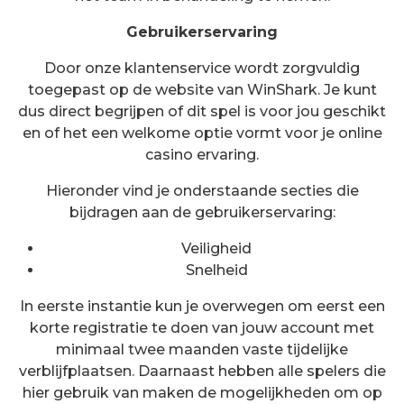
Gebruikerservaring
Door onze klantenservice wordt zorgvuldig
toegepast op de website van WinShark. Je kunt
dus direct begrijpen of dit spel is voor jou geschikt
en of het een welkome optie vormt voor je online
casino ervaring.
Hieronder vind je onderstaande secties die
bijdragen aan de gebruikerservaring:
Veiligheid
Snelheid
In eerste instantie kun je overwegen om eerst een
korte registratie te doen van jouw account met
minimaal twee maanden vaste tijdelijke
verblijfplaatsen. Daarnaast hebben alle spelers die
hier gebruik van maken de mogelijkheden om op