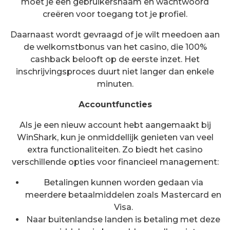
moet je een gebruikersnaam en wachtwoord
creëren voor toegang tot je profiel.
Daarnaast wordt gevraagd of je wilt meedoen aan
de welkomstbonus van het casino, die 100%
cashback belooft op de eerste inzet. Het
inschrijvingsproces duurt niet langer dan enkele
minuten.
Accountfuncties
Als je een nieuw account hebt aangemaakt bij
WinShark, kun je onmiddellijk genieten van veel
extra functionaliteiten. Zo biedt het casino
verschillende opties voor financieel management:
Betalingen kunnen worden gedaan via
meerdere betaalmiddelen zoals Mastercard en
Visa.
Naar buitenlandse landen is betaling met deze