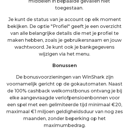
middelen in bepaalde gevallen niet
toegestaan.
Je kunt de status van je account op elk moment
bekijken. De optie "Profiel" geeft je een overzicht
van alle belangrijke details die met je profiel te
maken hebben, zoals je gebruikersnaam en jouw
wachtwoord. Je kunt ook je bankgegevens
wijzigen via het menu.
Bonussen
De bonusvoorzieningen van WinShark zijn
voornamelijk gericht op de gokautomaten. Naast
de 100% cashback welkomstbonus ontvang je bij
elke aangevraagde verlofpensioenbonnen voor
een spel met een gelimiteerde tijd minimaal €20,
maximaal €1 miljoen geldigheidsduur van nog zes
maanden, zonder beperking op het
maximumbedrag.