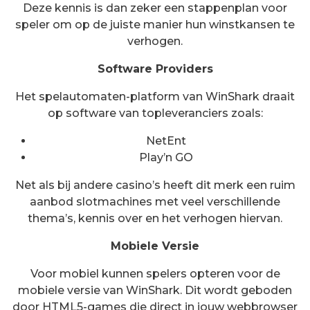
Deze kennis is dan zeker een stappenplan voor
speler om op de juiste manier hun winstkansen te
verhogen.
Software Providers
Het spelautomaten-platform van WinShark draait
op software van topleveranciers zoals:
NetEnt
Play’n GO
Net als bij andere casino’s heeft dit merk een ruim
aanbod slotmachines met veel verschillende
thema’s, kennis over en het verhogen hiervan.
Mobiele Versie
Voor mobiel kunnen spelers opteren voor de
mobiele versie van WinShark. Dit wordt geboden
door HTML5-games die direct in jouw webbrowser