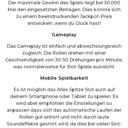
Der maximale Gewinn des Spiels liegt bei 50.000
Mal den eingesetzten Beträgen. Dies könnte sich
zu einem beeindruckenden Jackpot-Preis
entwickeln, wenn du Glück hast!
Gameplay
Das Gameplay ist einfach und abwechslungsreich
zugleich. Die Rollen drehen mit einer
Geschwindigkeit von 30-50 Drehungen pro Minute,
was normalerweise für Slot-Spiele ausreicht.
Mobile Spielbarkeit
Es ist möglich das Alles Spitze Slot auch auf
deinem Smartphone oder Tablet zu spielen. Es
wird aber empfohlen die Einstellungen so
anpassen dass sich das automatische Laufen der
Rollen gut anhört und nicht durch laute
Soundeffekte gestört wird, da dies bei vielen Slot-