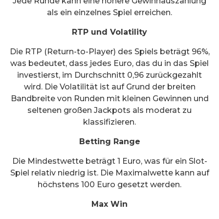
Jede Runde kann eine höhere Gewinnauszahlung
als ein einzelnes Spiel erreichen.
RTP und Volatility
Die RTP (Return-to-Player) des Spiels beträgt 96%,
was bedeutet, dass jedes Euro, das du in das Spiel
investierst, im Durchschnitt 0,96 zurückgezahlt
wird. Die Volatilität ist auf Grund der breiten
Bandbreite von Runden mit kleinen Gewinnen und
seltenen großen Jackpots als moderat zu
klassifizieren.
Betting Range
Die Mindestwette beträgt 1 Euro, was für ein Slot-
Spiel relativ niedrig ist. Die Maximalwette kann auf
höchstens 100 Euro gesetzt werden.
Max Win