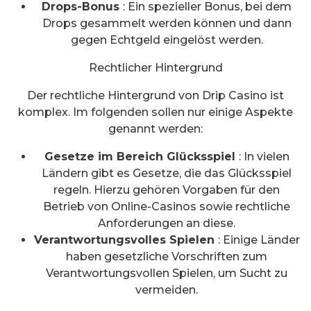
Drops-Bonus
: Ein spezieller Bonus, bei dem
Drops gesammelt werden können und dann
gegen Echtgeld eingelöst werden.
Rechtlicher Hintergrund
Der rechtliche Hintergrund von Drip Casino ist
komplex. Im folgenden sollen nur einige Aspekte
genannt werden:
Gesetze im Bereich Glücksspiel
: In vielen
Ländern gibt es Gesetze, die das Glücksspiel
regeln. Hierzu gehören Vorgaben für den
Betrieb von Online-Casinos sowie rechtliche
Anforderungen an diese.
Verantwortungsvolles Spielen
: Einige Länder
haben gesetzliche Vorschriften zum
Verantwortungsvollen Spielen, um Sucht zu
vermeiden.