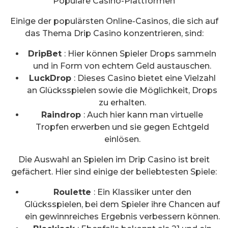
Populäre Casino-Plattformen
Einige der populärsten Online-Casinos, die sich auf
das Thema Drip Casino konzentrieren, sind:
DripBet
: Hier können Spieler Drops sammeln
und in Form von echtem Geld austauschen.
LuckDrop
: Dieses Casino bietet eine Vielzahl
an Glücksspielen sowie die Möglichkeit, Drops
zu erhalten.
Raindrop
: Auch hier kann man virtuelle
Tropfen erwerben und sie gegen Echtgeld
einlösen.
Die Auswahl an Spielen im Drip Casino ist breit
gefächert. Hier sind einige der beliebtesten Spiele:
Roulette
: Ein Klassiker unter den
Glücksspielen, bei dem Spieler ihre Chancen auf
ein gewinnreiches Ergebnis verbessern können.