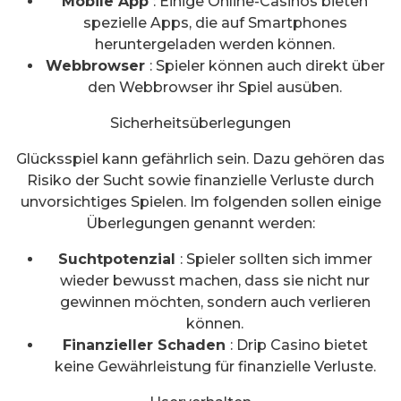
Mobile App
: Einige Online-Casinos bieten
spezielle Apps, die auf Smartphones
heruntergeladen werden können.
Webbrowser
: Spieler können auch direkt über
den Webbrowser ihr Spiel ausüben.
Sicherheitsüberlegungen
Glücksspiel kann gefährlich sein. Dazu gehören das
Risiko der Sucht sowie finanzielle Verluste durch
unvorsichtiges Spielen. Im folgenden sollen einige
Überlegungen genannt werden:
Suchtpotenzial
: Spieler sollten sich immer
wieder bewusst machen, dass sie nicht nur
gewinnen möchten, sondern auch verlieren
können.
Finanzieller Schaden
: Drip Casino bietet
keine Gewährleistung für finanzielle Verluste.