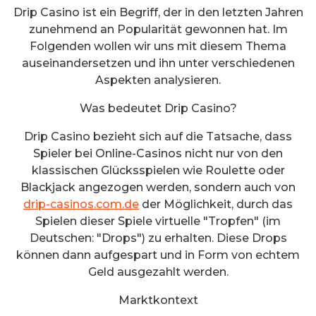
Drip Casino ist ein Begriff, der in den letzten Jahren
zunehmend an Popularität gewonnen hat. Im
Folgenden wollen wir uns mit diesem Thema
auseinandersetzen und ihn unter verschiedenen
Aspekten analysieren.
Was bedeutet Drip Casino?
Drip Casino bezieht sich auf die Tatsache, dass
Spieler bei Online-Casinos nicht nur von den
klassischen Glücksspielen wie Roulette oder
Blackjack angezogen werden, sondern auch von
drip-casinos.com.de
der Möglichkeit, durch das
Spielen dieser Spiele virtuelle "Tropfen" (im
Deutschen: "Drops") zu erhalten. Diese Drops
können dann aufgespart und in Form von echtem
Geld ausgezahlt werden.
Marktkontext