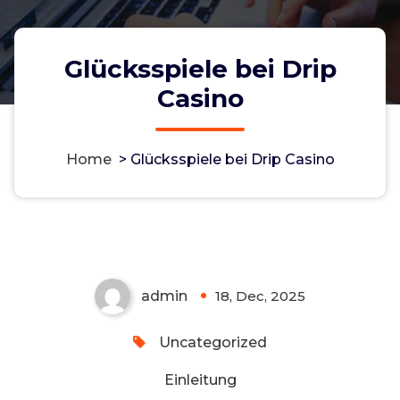
Glücksspiele bei Drip
Casino
Home
>
Glücksspiele bei Drip Casino
Glücksspiele bei Drip Casino
admin
18, Dec, 2025
0
Uncategorized
Einleitung