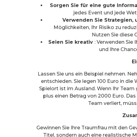
Sorgen Sie für eine gute Infor
jedes Event und jede Wett
Verwenden Sie Strategien, 
Möglichkeiten, Ihr Risiko zu reduz
Nutzen Sie diese C
Seien Sie kreativ
: Verwenden Sie I
und Ihre Chanc
Ei
Lassen Sie uns ein Beispiel nehmen. Neh
entschieden. Sie legen 100 Euro in die 
Spielort ist im Ausland. Wenn Ihr Team 
plus einen Betrag von 2000 Euro. Das
Team verliert, müss
Zusa
Gewinnen Sie Ihre Traumfrau mit den Gew
Titel, sondern auch eine realistische M