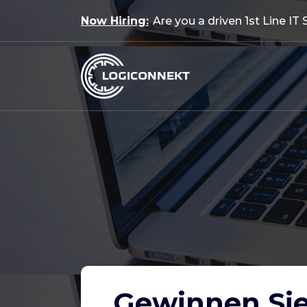
Skip
Now Hiring:
Are you a driven 1st Line IT
to
content
Gewinnen Sie