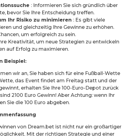
mationssuche
: Informieren Sie sich gründlich über
e, bevor Sie Ihre Entscheidung treffen.
um Ihr Risiko zu minimieren
: Es gibt viele
ieren und gleichzeitig Ihre Gewinne zu erhöhen.
hancen, um erfolgreich zu sein.
hre Kreativität, um neue Strategien zu entwickeln
en auf Erfolg zu maximieren.
n Beispiel:
men wir an, Sie haben sich für eine Fußball-Wette
Wette, das Event findet am Freitag statt und der
gewinnt, erhalten Sie Ihre 100-Euro-Depot zurück
 sind 2100 Euro Gewinn! Aber Achtung: wenn Ihr
en Sie die 100 Euro abgeben.
mmenfassung
innen von Dream.bet ist nicht nur ein großartiger
öglichkeit. Mit der richtigen Strategie und einer