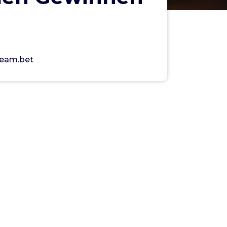
ream.bet