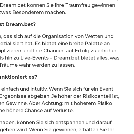
 Dream.bet können Sie Ihre Traumfrau gewinnen
 etwas Besonderem machen.
st Dream.bet?
, das sich auf die Organisation von Wetten und
zialisiert hat. Es bietet eine breite Palette an
plizieren und Ihre Chancen auf Erfolg zu erhöhen.
 hin zu Live-Events – Dream.bet bietet alles, was
 Träume wahr werden zu lassen.
nktioniert es?
infach und intuitiv. Wenn Sie sich für ein Event
rgebnisse abgeben. Je höher der Risikoanteil ist,
len Gewinne. Aber Achtung: mit höherem Risiko
ne höhere Chance auf Verluste.
aben, können Sie sich entspannen und darauf
eben wird. Wenn Sie gewinnen, erhalten Sie Ihr