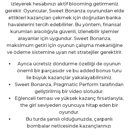
izleyerek hesabınızı aktif blooming getirmeniz
gerekir. Oyuncular, Sweet Bonanza oyunundan elde
ettikleri kazançları çekmek için doğrudan banka
havalelerini tercih edebilirler. Bu yöntem, finansal
kurumları aracılığıyla güvenli, izlenebilir işlemler
arayanlar için uygundur. Sweet Bonanza,
maksimum getiri için oyunun çalışma mekaniğine
ve ödeme sistemine uyan net stratejiler gerektirir.
Ayrıca ücretsiz döndürme özelliği de oyunun
önemli bir parçasıdır ve bu added bonus turu
ile büyük kazançlar yakalayabilirsiniz.
Sweet Bonanza, Pragmatic Perform tarafından
geliştirilmiş bir video slotudur.
Eğlenceli teması ve yüksek kazanç fırsatlarıyla,
the girl seviyeden oyuncuya hitap eden bir
oyundur.
Bu turda şanslı olduğunuzda, çarpanlı
bombalar neticesinde kazançlarınızı