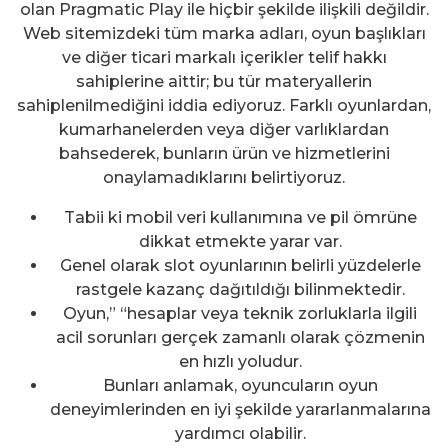
olan Pragmatic Play ile hiçbir şekilde ilişkili değildir.
Web sitemizdeki tüm marka adları, oyun başlıkları
ve diğer ticari markalı içerikler telif hakkı
sahiplerine aittir; bu tür materyallerin
sahiplenilmediğini iddia ediyoruz. Farklı oyunlardan,
kumarhanelerden veya diğer varlıklardan
bahsederek, bunların ürün ve hizmetlerini
onaylamadıklarını belirtiyoruz.
Tabii ki mobil veri kullanımına ve pil ömrüne
dikkat etmekte yarar var.
Genel olarak slot oyunlarının belirli yüzdelerle
rastgele kazanç dağıtıldığı bilinmektedir.
Oyun,” “hesaplar veya teknik zorluklarla ilgili
acil sorunları gerçek zamanlı olarak çözmenin
en hızlı yoludur.
Bunları anlamak, oyuncuların oyun
deneyimlerinden en iyi şekilde yararlanmalarına
yardımcı olabilir.