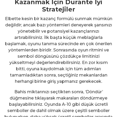
Kazanmak Için Durante İyi
Stratejiler
Elbette kesin bir kazanç formülü sunmak mümkün
değildir; ancak bazı yöntemleri deneyerek şansınızı
yönetebilir ve potansiyel kazançlarınızı
artırabilirsiniz. İlk başta küçük meblağlarla
başlamak, oyunu tanıma sürecinde en çok önerilen
yöntemlerden biridir. Sonrasında oyun ritmini ve
sembol döngüsünü çözdükçe limitinizi
yükseltmeyi değerlendirebilirsiniz. En zor kısım
bitti, oyuna kaydolmak için tüm adımları
tamamladıktan sonra, seçtiğiniz mekanlardan
herhangi birine giriş yapmanız gerekecek.
Bahis miktarınızı seçtikten sonra, ‘Döndür’
düğmesine tıklayarak makaraları döndürmeye
başlayabilirsiniz. Oyunda A-10 gibi düşük ücretli
semboller de dahil olmak üzere çeşitli semboller
bulunurken, daha yüksek ücretli semboller arasında