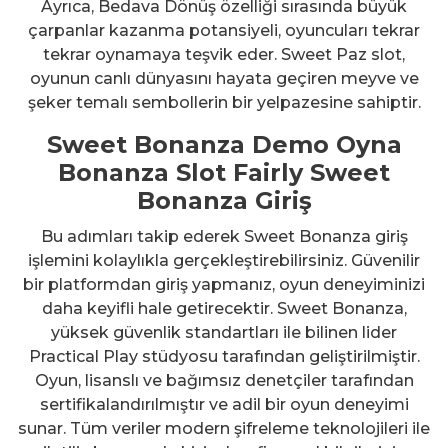
Ayrıca, Bedava Dönüş özelliği sırasında büyük
çarpanlar kazanma potansiyeli, oyuncuları tekrar
tekrar oynamaya teşvik eder. Sweet Paz slot,
oyunun canlı dünyasını hayata geçiren meyve ve
şeker temalı sembollerin bir yelpazesine sahiptir.
Sweet Bonanza Demo Oyna
Bonanza Slot Fairly Sweet
Bonanza Giriş
Bu adımları takip ederek Sweet Bonanza giriş
işlemini kolaylıkla gerçekleştirebilirsiniz. Güvenilir
bir platformdan giriş yapmanız, oyun deneyiminizi
daha keyifli hale getirecektir. Sweet Bonanza,
yüksek güvenlik standartları ile bilinen lider
Practical Play stüdyosu tarafından geliştirilmiştir.
Oyun, lisanslı ve bağımsız denetçiler tarafından
sertifikalandırılmıştır ve adil bir oyun deneyimi
sunar. Tüm veriler modern şifreleme teknolojileri ile