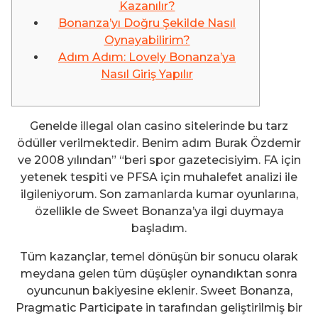
Kazanılır?
Bonanza’yı Doğru Şekilde Nasıl
Oynayabilirim?
Adım Adım: Lovely Bonanza’ya
Nasıl Giriş Yapılır
Genelde illegal olan casino sitelerinde bu tarz
ödüller verilmektedir. Benim adım Burak Özdemir
ve 2008 yılından” “beri spor gazetecisiyim. FA için
yetenek tespiti ve PFSA için muhalefet analizi ile
ilgileniyorum. Son zamanlarda kumar oyunlarına,
özellikle de Sweet Bonanza’ya ilgi duymaya
başladım.
Tüm kazançlar, temel dönüşün bir sonucu olarak
meydana gelen tüm düşüşler oynandıktan sonra
oyuncunun bakiyesine eklenir. Sweet Bonanza,
Pragmatic Participate in tarafından geliştirilmiş bir