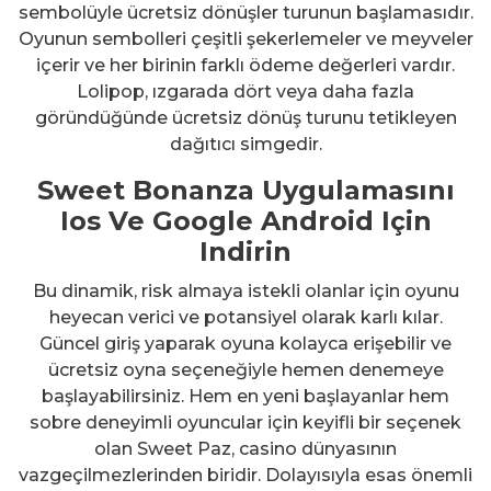
sembolüyle ücretsiz dönüşler turunun başlamasıdır.
Oyunun sembolleri çeşitli şekerlemeler ve meyveler
içerir ve her birinin farklı ödeme değerleri vardır.
Lolipop, ızgarada dört veya daha fazla
göründüğünde ücretsiz dönüş turunu tetikleyen
dağıtıcı simgedir.
Sweet Bonanza Uygulamasını
Ios Ve Google Android Için
Indirin
Bu dinamik, risk almaya istekli olanlar için oyunu
heyecan verici ve potansiyel olarak karlı kılar.
Güncel giriş yaparak oyuna kolayca erişebilir ve
ücretsiz oyna seçeneğiyle hemen denemeye
başlayabilirsiniz. Hem en yeni başlayanlar hem
sobre deneyimli oyuncular için keyifli bir seçenek
olan Sweet Paz, casino dünyasının
vazgeçilmezlerinden biridir. Dolayısıyla esas önemli