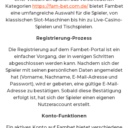
Kategorien
https://fam-bet.com.de/
bietet Fambet
eine umfangreiche Auswahl für die Spieler, von
klassischen Slot-Maschinen bis hin zu Live-Casino-
Spielen und Tischspielen.
Registrierung-Prozess
Die Registrierung auf dem Fambet-Portal ist ein
einfacher Vorgang, der in wenigen Schritten
abgeschlossen werden kann. Nachdem sich der
Spieler mit seinen persönlichen Daten angemeldet
hat (Vorname, Nachname, E-Mail-Adresse und
Passwort), wird er gebeten, eine gültige E-Mail-
Adresse zu bestätigen. Sobald diese Bestätigung
erfolgt ist, hat sich der Spieler einen eigenen
Nutzeraccount erstellt.
Konto-Funktionen
Ein aktives Konto auf Fambet bietet verschiedene