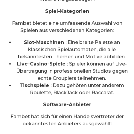
Spiel-Kategorien
Fambet bietet eine umfassende Auswahl von
Spielen aus verschiedenen Kategorien:
Slot-Maschinen
: Eine breite Palette an
klassischen Spielautomaten, die alle
bekanntesten Themen und Motive abbilden.
Live-Casino-Spiele
: Spieler können auf Live-
Übertragung in professionellen Studios gegen
echte Croupiers teilnehmen.
Tischspiele
: Dazu gehören unter anderem
Roulette, BlackJack oder Baccarat.
Software-Anbieter
Fambet hat sich für einen Handelsvertreter der
bekanntesten Anbieters ausgewählt: