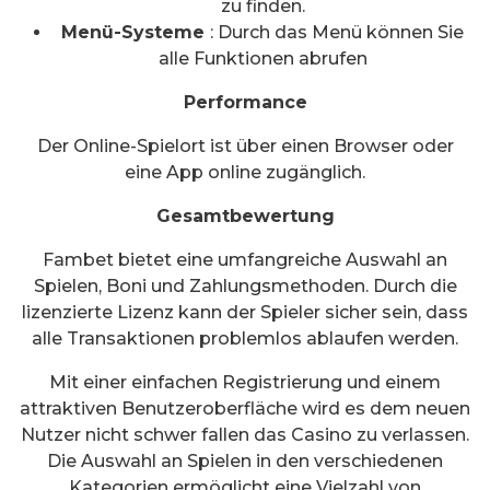
zu finden.
Menü-Systeme
: Durch das Menü können Sie
alle Funktionen abrufen
Performance
Der Online-Spielort ist über einen Browser oder
eine App online zugänglich.
Gesamtbewertung
Fambet bietet eine umfangreiche Auswahl an
Spielen, Boni und Zahlungsmethoden. Durch die
lizenzierte Lizenz kann der Spieler sicher sein, dass
alle Transaktionen problemlos ablaufen werden.
Mit einer einfachen Registrierung und einem
attraktiven Benutzeroberfläche wird es dem neuen
Nutzer nicht schwer fallen das Casino zu verlassen.
Die Auswahl an Spielen in den verschiedenen
Kategorien ermöglicht eine Vielzahl von