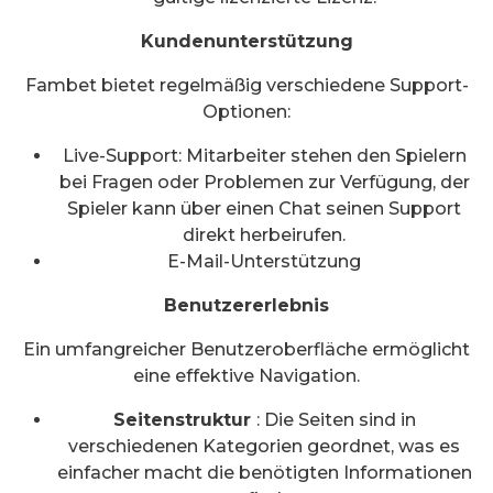
Kundenunterstützung
Fambet bietet regelmäßig verschiedene Support-
Optionen:
Live-Support: Mitarbeiter stehen den Spielern
bei Fragen oder Problemen zur Verfügung, der
Spieler kann über einen Chat seinen Support
direkt herbeirufen.
E-Mail-Unterstützung
Benutzererlebnis
Ein umfangreicher Benutzeroberfläche ermöglicht
eine effektive Navigation.
Seitenstruktur
: Die Seiten sind in
verschiedenen Kategorien geordnet, was es
einfacher macht die benötigten Informationen