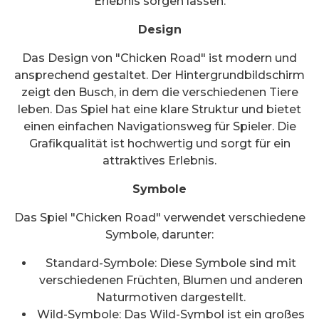
Erlebnis sorgen lassen.
Design
Das Design von "Chicken Road" ist modern und
ansprechend gestaltet. Der Hintergrundbildschirm
zeigt den Busch, in dem die verschiedenen Tiere
leben. Das Spiel hat eine klare Struktur und bietet
einen einfachen Navigationsweg für Spieler. Die
Grafikqualität ist hochwertig und sorgt für ein
attraktives Erlebnis.
Symbole
Das Spiel "Chicken Road" verwendet verschiedene
Symbole, darunter:
Standard-Symbole: Diese Symbole sind mit
verschiedenen Früchten, Blumen und anderen
Naturmotiven dargestellt.
Wild-Symbole: Das Wild-Symbol ist ein großes