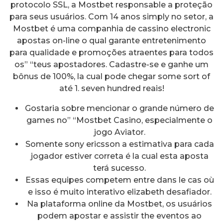
protocolo SSL, a Mostbet responsable a proteção
para seus usuários. Com 14 anos simply no setor, a
Mostbet é uma companhia de cassino electronic
apostas on-line o qual garante entretenimento
para qualidade e promoções atraentes para todos
os” “teus apostadores. Cadastre-se e ganhe um
bônus de 100%, la cual pode chegar some sort of
até 1. seven hundred reais!
Gostaria sobre mencionar o grande número de
games no” “Mostbet Casino, especialmente o
jogo Aviator.
Somente sony ericsson a estimativa para cada
jogador estiver correta é la cual esta aposta
terá sucesso.
Essas equipes competem entre dans le cas où
e isso é muito interativo elizabeth desafiador.
Na plataforma online da Mostbet, os usuários
podem apostar e assistir the eventos ao