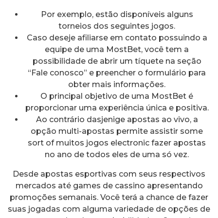
Por exemplo, estão disponíveis alguns
torneios dos seguintes jogos.
Caso deseje afiliarse em contato possuindo a
equipe de uma MostBet, você tem a
possibilidade de abrir um tíquete na seção
“Fale conosco” e preencher o formulário para
obter mais informações.
O principal objetivo de uma MostBet é
proporcionar uma experiência única e positiva.
Ao contrário dasjenige apostas ao vivo, a
opção multi-apostas permite assistir some
sort of muitos jogos electronic fazer apostas
no ano de todos eles de uma só vez.
Desde apostas esportivas com seus respectivos
mercados até games de cassino apresentando
promoções semanais. Você terá a chance de fazer
suas jogadas com alguma variedade de opções de