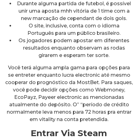
Durante alguma partida de futebol, é possível
unir uma aposta mhh vitória de 1 time com a
new marcação de cependant de dois gols.
O site, inclusive, conta com o idioma
Português para um público brasileiro.
Os jogadores podem apostar em diferentes
resultados enquanto observam as rodas
girarem e esperam ter sorte.
Você terá alguma ampla gama para opções para
se entreter enquanto lucra electronic até mesmo
cooperar do prognóstico da MostBet. Para saques,
você pode decidir opções como Webmoney,
EcoPayz, Payeer electronic as mencionadas
atualmente do depósito. O” “período de crédito
normalmente leva menos para 72 horas pra entrar
em vitality na conta pretendida.
Entrar Via Steam