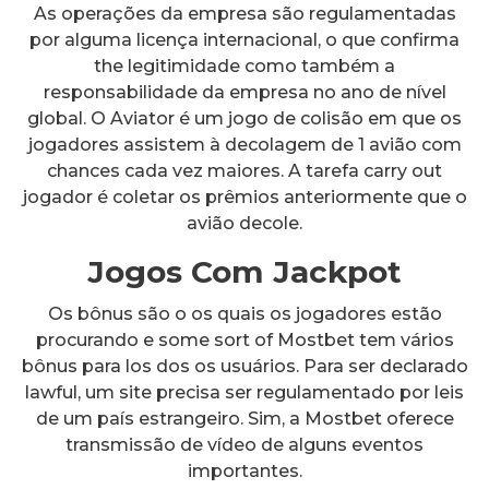
As operações da empresa são regulamentadas
por alguma licença internacional, o que confirma
the legitimidade como também a
responsabilidade da empresa no ano de nível
global. O Aviator é um jogo de colisão em que os
jogadores assistem à decolagem de 1 avião com
chances cada vez maiores. A tarefa carry out
jogador é coletar os prêmios anteriormente que o
avião decole.
Jogos Com Jackpot
Os bônus são o os quais os jogadores estão
procurando e some sort of Mostbet tem vários
bônus para los dos os usuários. Para ser declarado
lawful, um site precisa ser regulamentado por leis
de um país estrangeiro. Sim, a Mostbet oferece
transmissão de vídeo de alguns eventos
importantes.