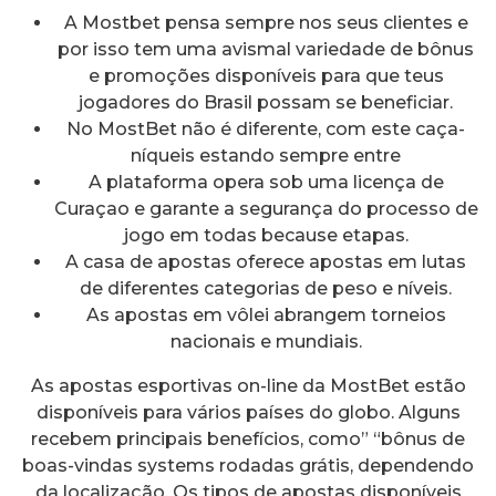
A Mostbet pensa sempre nos seus clientes e
por isso tem uma avismal variedade de bônus
e promoções disponíveis para que teus
jogadores do Brasil possam se beneficiar.
No MostBet não é diferente, com este caça-
níqueis estando sempre entre
A plataforma opera sob uma licença de
Curaçao e garante a segurança do processo de
jogo em todas because etapas.
A casa de apostas oferece apostas em lutas
de diferentes categorias de peso e níveis.
As apostas em vôlei abrangem torneios
nacionais e mundiais.
As apostas esportivas on-line da MostBet estão
disponíveis para vários países do globo. Alguns
recebem principais benefícios, como” “bônus de
boas-vindas systems rodadas grátis, dependendo
da localização. Os tipos de apostas disponíveis