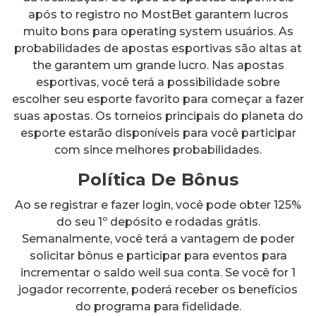
após to registro no MostBet garantem lucros
muito bons para operating system usuários. As
probabilidades de apostas esportivas são altas at
the garantem um grande lucro. Nas apostas
esportivas, você terá a possibilidade sobre
escolher seu esporte favorito para começar a fazer
suas apostas. Os torneios principais do planeta do
esporte estarão disponíveis para você participar
com since melhores probabilidades.
Política De Bônus
Ao se registrar e fazer login, você pode obter 125%
do seu 1º depósito e rodadas grátis.
Semanalmente, você terá a vantagem de poder
solicitar bônus e participar para eventos para
incrementar o saldo weil sua conta. Se você for 1
jogador recorrente, poderá receber os benefícios
do programa para fidelidade.