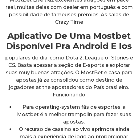
real, muitas delas com dealer em português e com
possibilidade de fameuses prêmios. As salas de
Crazy Time
Aplicativo De Uma Mostbet
Disponível Pra Android E Ios
populares do dia, como Dota 2, League of Stories e
CS. Basta acessar a seção de E-sports e explorar
suas muy buenas atrações. O MostBet e casa para
apostas já ze consolidou como destino de
jogadores at the apostadores do País brasileiro.
Funcionando
Para operating-system fãs de esportes, a
Mostbet é a melhor trampolín para fazer suas
apostas.
O recurso de cassino ao vivo aprimora ainda
mais a experiência de jogo ao proporcionar