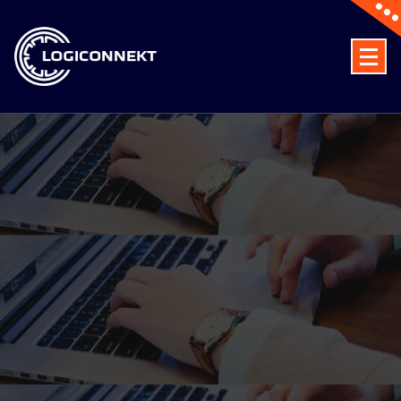
Skip
to
content