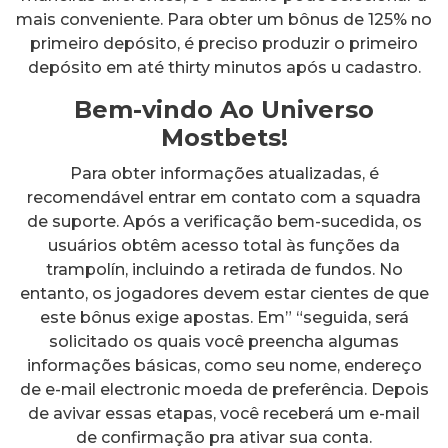
mais conveniente. Para obter um bônus de 125% no
primeiro depósito, é preciso produzir o primeiro
depósito em até thirty minutos após u cadastro.
Bem-vindo Ao Universo
Mostbets!
Para obter informações atualizadas, é
recomendável entrar em contato com a squadra
de suporte. Após a verificação bem-sucedida, os
usuários obtêm acesso total às funções da
trampolín, incluindo a retirada de fundos. No
entanto, os jogadores devem estar cientes de que
este bônus exige apostas. Em” “seguida, será
solicitado os quais você preencha algumas
informações básicas, como seu nome, endereço
de e-mail electronic moeda de preferência. Depois
de avivar essas etapas, você receberá um e-mail
de confirmação pra ativar sua conta.