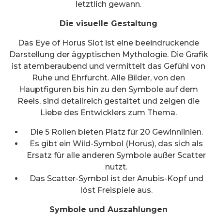
letztlich gewann.
Die visuelle Gestaltung
Das Eye of Horus Slot ist eine beeindruckende
Darstellung der ägyptischen Mythologie. Die Grafik
ist atemberaubend und vermittelt das Gefühl von
Ruhe und Ehrfurcht. Alle Bilder, von den
Hauptfiguren bis hin zu den Symbole auf dem
Reels, sind detailreich gestaltet und zeigen die
Liebe des Entwicklers zum Thema.
Die 5 Rollen bieten Platz für 20 Gewinnlinien.
Es gibt ein Wild-Symbol (Horus), das sich als
Ersatz für alle anderen Symbole außer Scatter
nutzt.
Das Scatter-Symbol ist der Anubis-Kopf und
löst Freispiele aus.
Symbole und Auszahlungen