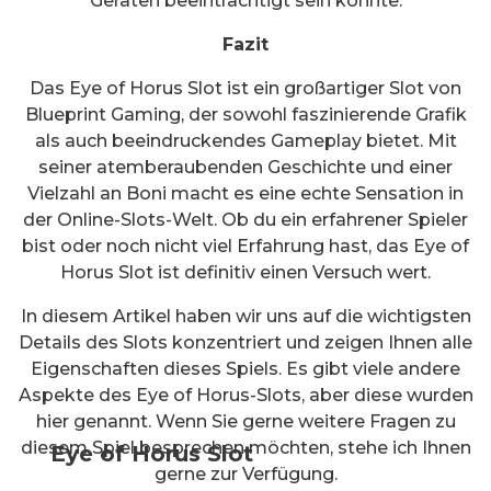
Geräten beeinträchtigt sein könnte.
Fazit
Das Eye of Horus Slot ist ein großartiger Slot von
Blueprint Gaming, der sowohl faszinierende Grafik
als auch beeindruckendes Gameplay bietet. Mit
seiner atemberaubenden Geschichte und einer
Vielzahl an Boni macht es eine echte Sensation in
der Online-Slots-Welt. Ob du ein erfahrener Spieler
bist oder noch nicht viel Erfahrung hast, das Eye of
Horus Slot ist definitiv einen Versuch wert.
In diesem Artikel haben wir uns auf die wichtigsten
Details des Slots konzentriert und zeigen Ihnen alle
Eigenschaften dieses Spiels. Es gibt viele andere
Aspekte des Eye of Horus-Slots, aber diese wurden
hier genannt. Wenn Sie gerne weitere Fragen zu
diesem Spiel besprechen möchten, stehe ich Ihnen
Eye of Horus Slot
gerne zur Verfügung.