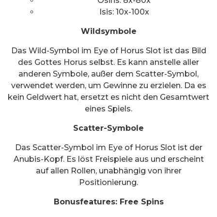
Osiris: 8x-80x
Isis: 10x-100x
Wildsymbole
Das Wild-Symbol im Eye of Horus Slot ist das Bild
des Gottes Horus selbst. Es kann anstelle aller
anderen Symbole, außer dem Scatter-Symbol,
verwendet werden, um Gewinne zu erzielen. Da es
kein Geldwert hat, ersetzt es nicht den Gesamtwert
eines Spiels.
Scatter-Symbole
Das Scatter-Symbol im Eye of Horus Slot ist der
Anubis-Kopf. Es löst Freispiele aus und erscheint
auf allen Rollen, unabhängig von ihrer
Positionierung.
Bonusfeatures: Free Spins