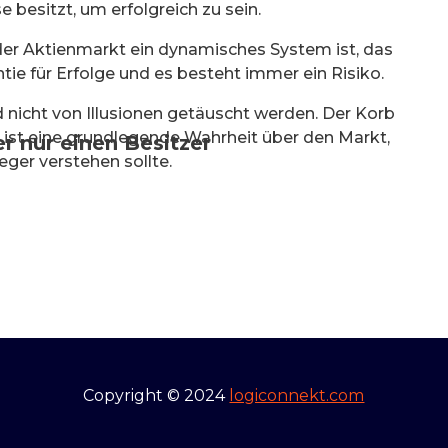
besitzt, um erfolgreich zu sein.
er Aktienmarkt ein dynamisches System ist, das
ntie für Erfolge und es besteht immer ein Risiko.
und nicht von Illusionen getäuscht werden. Der Korb
r ist eine grundlegende Wahrheit über den Markt,
r nur einen Besitzer
leger verstehen sollte.
Copyright © 2024
logiconnekt.com