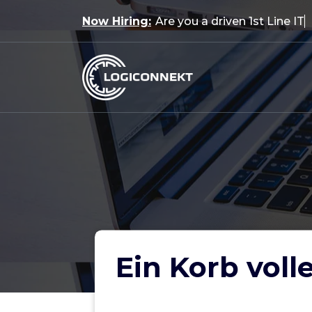
Skip
Now Hiring:
Are you a driven 1st Line IT
to
content
Ein Korb voll