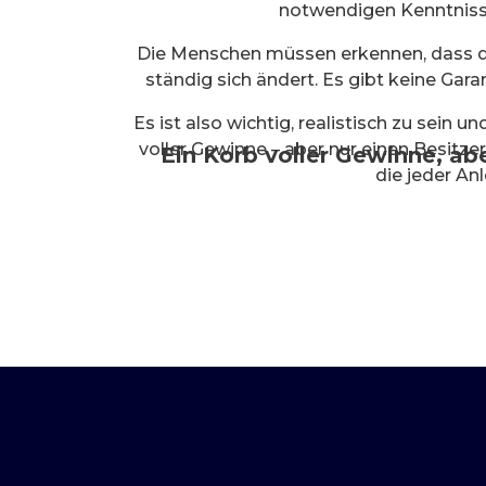
notwendigen Kenntnisse 
Die Menschen müssen erkennen, dass d
ständig sich ändert. Es gibt keine Gara
Es ist also wichtig, realistisch zu sein 
voller Gewinne – aber nur einen Besitze
Ein Korb voller Gewinne, abe
die jeder An