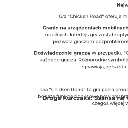
Naj
Gra "Chicken Road" oferuje 
Granie na urządzeniach mobilnyc
mobilnych. Interfejs gry został zo
pozwala graczom bezproblemowo
Doświadczenie gracza
W przypadku "C
każdego gracza. Różnorodne symbole,
sprawiają, że każda
Gra "Chicken Road" to gra pełna emocji
bogate funkcje bonusowe powinny prz
Droga Kurczaka: Szansa na
czegoś więcej w