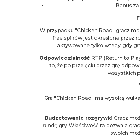
Bonus za
F
W przypadku "Chicken Road" gracz moż
free spinów jest określona przez r
aktywowane tylko wtedy, gdy gra
Odpowiedzialność
RTP (Return to Pla
to, że po przejęciu przez grę odpo
wszystkich 
Gra "Chicken Road" ma wysoką wulkan
Budżetowanie rozgrywki
Gracz moż
rundę gry. Właściwość ta pozwala gr
swoich moż