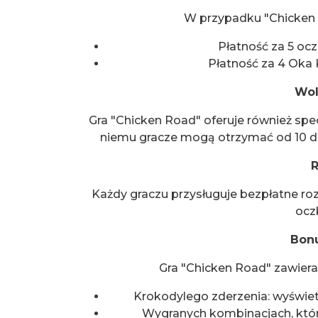
W przypadku "Chicken 
Płatność za 5 ocz
Płatność za 4 Oka 
Wol
Gra "Chicken Road" oferuje również specj
niemu gracze mogą otrzymać od 10 do 
Każdy graczu przysługuje bezpłatne rozw
ocz
Bon
Gra "Chicken Road" zawiera
Krokodylego zderzenia: wyświetl
Wygranych kombinacjach, któr