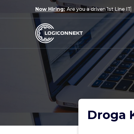
Skip
Now Hiring:
Are you a driven 1st Line IT
to
content
Droga 