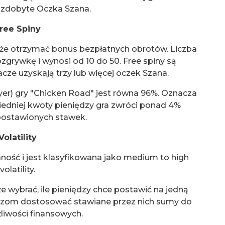
 zdobyte Oczka Szana.
ree Spiny
e otrzymać bonus bezpłatnych obrotów. Liczba
ozgrywkę i wynosi od 10 do 50. Free spiny są
cze uzyskają trzy lub więcej oczek Szana.
yer) gry "Chicken Road" jest równa 96%. Oznacza
wiedniej kwoty pieniędzy gra zwróci ponad 4%
postawionych stawek.
Volatility
ość i jest klasyfikowana jako medium to high
volatility.
e wybrać, ile pieniędzy chce postawić na jedną
aczom dostosować stawiane przez nich sumy do
liwości finansowych.