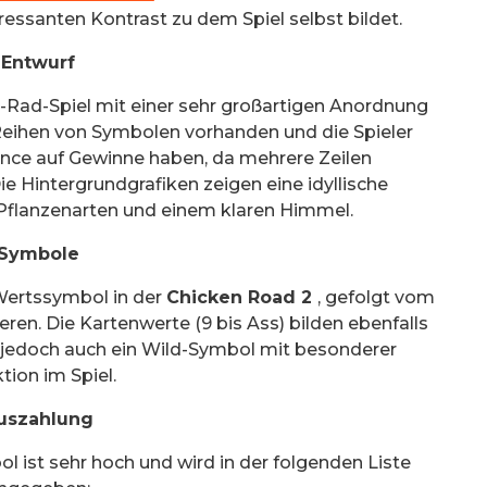
eressanten Kontrast zu dem Spiel selbst bildet.
Entwurf
5-Rad-Spiel mit einer sehr großartigen Anordnung
Reihen von Symbolen vorhanden und die Spieler
nce auf Gewinne haben, da mehrere Zeilen
e Hintergrundgrafiken zeigen eine idyllische
Pflanzenarten und einem klaren Himmel.
Symbole
Wertssymbol in der
Chicken Road 2
, gefolgt vom
ren. Die Kartenwerte (9 bis Ass) bilden ebenfalls
bt jedoch auch ein Wild-Symbol mit besonderer
tion im Spiel.
uszahlung
 ist sehr hoch und wird in der folgenden Liste