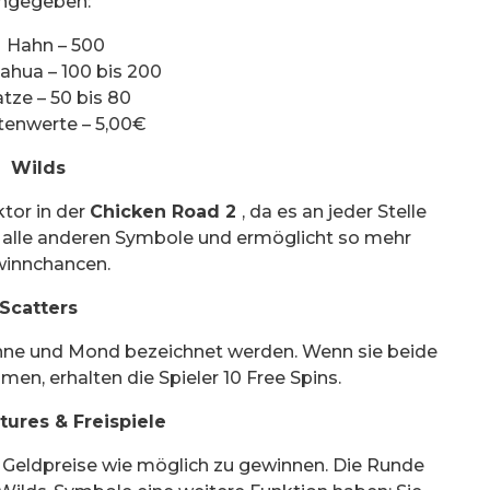
ngegeben:
Hahn – 500
ahua – 100 bis 200
tze – 50 bis 80
tenwerte – 5,00€
Wilds
tor in der
Chicken Road 2
, da es an jeder Stelle
e alle anderen Symbole und ermöglicht so mehr
innchancen.
Scatters
Sonne und Mond bezeichnet werden. Wenn sie beide
, erhalten die Spieler 10 Free Spins.
ures & Freispiele
le Geldpreise wie möglich zu gewinnen. Die Runde