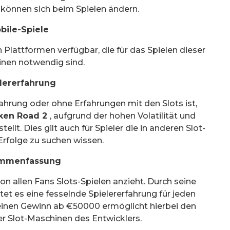
 können sich beim Spielen ändern.
bile-Spiele
n Plattformen verfügbar, die für das Spielen dieser
inen notwendig sind.
lererfahrung
ahrung oder ohne Erfahrungen mit den Slots ist,
ken Road 2
, aufgrund der hohen Volatilität und
llt. Dies gilt auch für Spieler die in anderen Slot-
Erfolge zu suchen wissen.
mmenfassung
 von allen Fans Slots-Spielen anzieht. Durch seine
tet es eine fesselnde Spielererfahrung für jeden
f einen Gewinn ab €50000 ermöglicht hierbei den
der Slot-Maschinen des Entwicklers.