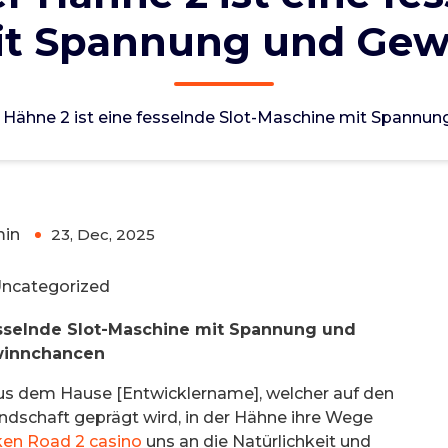
it Spannung und Gew
ne fesselnde Slot-Maschine mit
 Hähne 2 ist eine fesselnde Slot-Maschine mit Spannu
cen.
in
23, Dec, 2025
0
ncategorized
esselnde Slot-Maschine mit Spannung und
innchancen
 aus dem Hause [Entwicklername], welcher auf den
andschaft geprägt wird, in der Hähne ihre Wege
ken Road 2 casino
uns an die Natürlichkeit und