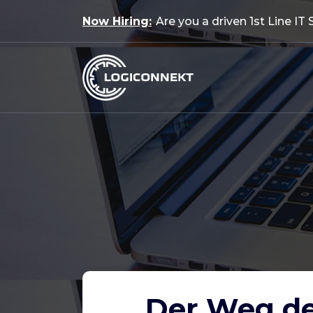
Skip
Now Hiring:
Are you a driven 1st Line IT
to
content
Der Weg der