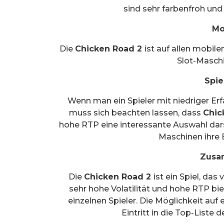
sind sehr farbenfroh und
Mo
Die
Chicken Road 2
ist auf allen mobile
Slot-Masch
Spie
Wenn man ein Spieler mit niedriger Erf
muss sich beachten lassen, dass
Chic
hohe RTP eine interessante Auswahl darste
Maschinen ihre 
Zusa
Die
Chicken Road 2
ist ein Spiel, das
sehr hohe Volatilität und hohe RTP bie
einzelnen Spieler. Die Möglichkeit au
Eintritt in die Top-Liste 