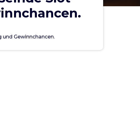
innchancen.
ng und Gewinnchancen.