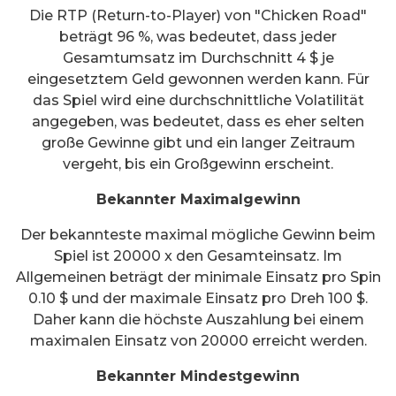
Die RTP (Return-to-Player) von "Chicken Road"
beträgt 96 %, was bedeutet, dass jeder
Gesamtumsatz im Durchschnitt 4 $ je
eingesetztem Geld gewonnen werden kann. Für
das Spiel wird eine durchschnittliche Volatilität
angegeben, was bedeutet, dass es eher selten
große Gewinne gibt und ein langer Zeitraum
vergeht, bis ein Großgewinn erscheint.
Bekannter Maximalgewinn
Der bekannteste maximal mögliche Gewinn beim
Spiel ist 20000 x den Gesamteinsatz. Im
Allgemeinen beträgt der minimale Einsatz pro Spin
0.10 $ und der maximale Einsatz pro Dreh 100 $.
Daher kann die höchste Auszahlung bei einem
maximalen Einsatz von 20000 erreicht werden.
Bekannter Mindestgewinn