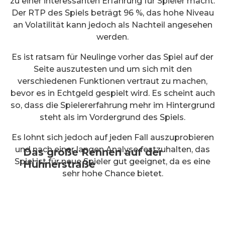
zu einer interessanten Erfahrung für Spieler macht.
Der RTP des Spiels beträgt 96 %, das hohe Niveau
an Volatilität kann jedoch als Nachteil angesehen
werden.
Es ist ratsam für Neulinge vorher das Spiel auf der
Seite auszutesten und um sich mit den
verschiedenen Funktionen vertraut zu machen,
bevor es in Echtgeld gespielt wird. Es scheint auch
so, dass die Spielererfahrung mehr im Hintergrund
steht als im Vordergrund des Spiels.
Es lohnt sich jedoch auf jeden Fall auszuprobieren
und nach einer langen Analyse festzuhalten, das
Das große Rennen auf der
Spiel ist für neue Spieler gut geeignet, da es eine
Hühnerstraße
sehr hohe Chance bietet.