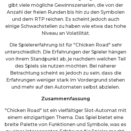
gibt viele mögliche Gewinnszenarien, die von der
Anzahl der freien Runden bis hin zu den Symbolen
und dem RTP reichen. Es scheint jedoch auch
einige Schwachstellen zu haben wie etwa das hohe
Niveau an Volatilität.
Die Spielererfahrung ist für "Chicken Road" sehr
unterschiedlich. Die Erfahrungen der Spieler hängen
von ihrem Standpunkt ab, je nachdem welchen Teil
des Spiels sie nutzen möchten. Bei näherer
Betrachtung scheint es jedoch zu sein, dass die
Erfahrungen weniger stark im Vordergrund stehen
und mehr auf den Automaten selbst abzielen.
Zusammenfassung
"Chicken Road" ist ein vielfältiger Slot-Automat mit
einem einzigartigen Thema. Das Spiel bietet eine
breite Palette von Funktionen und Symbole, was es