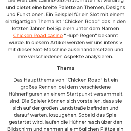
Die Welt des Casino-Slot-Automaten ist vielfältig
und bietet eine breite Palette an Themen, Designs
und Funktionen. Ein Beispiel für ein Slot mit einem
einzigartigen Thema ist "Chicken Road", das in den
letzten Jahren bei Spielern unter dem Namen
Chicken Road casino
"Hüpf-Regen" bekannt
wurde. In diesem Artikel werden wir uns intensiv
mit dieser Slot-Maschine auseinandersetzen und
ihre verschiedenen Aspekte analysieren.
Thema
Das Hauptthema von "Chicken Road" ist ein
großes Rennen, bei dem verschiedene
Hühnerfiguren an einem Startpunkt versammelt
sind. Die Spieler können sich vorstellen, dass sie
sich auf der großen Landstraße befinden und
darauf warten, loszugehen. Sobald das Spiel
gestartet wird, laufen die Hühner rasch über den
Bildschirm und nehmen alle möglichen Plätze ein.