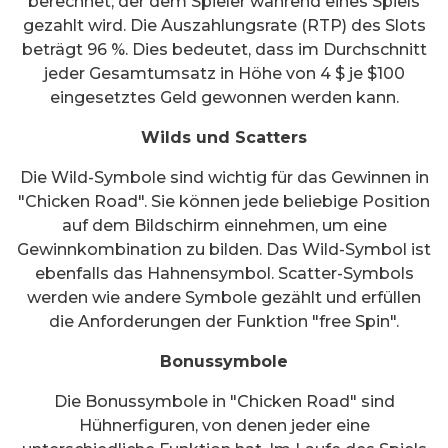
berechnet, der dem Spieler während eines Spiels
gezahlt wird. Die Auszahlungsrate (RTP) des Slots
beträgt 96 %. Dies bedeutet, dass im Durchschnitt
jeder Gesamtumsatz in Höhe von 4 $ je $100
eingesetztes Geld gewonnen werden kann.
Wilds und Scatters
Die Wild-Symbole sind wichtig für das Gewinnen in
"Chicken Road". Sie können jede beliebige Position
auf dem Bildschirm einnehmen, um eine
Gewinnkombination zu bilden. Das Wild-Symbol ist
ebenfalls das Hahnensymbol. Scatter-Symbols
werden wie andere Symbole gezählt und erfüllen
die Anforderungen der Funktion "free Spin".
Bonussymbole
Die Bonussymbole in "Chicken Road" sind
Hühnerfiguren, von denen jeder eine