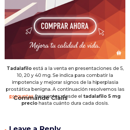
Tadalafilo
está a la venta en presentaciones de 5,
10, 20 y 40 mg. Se indica para combatir la
impotencia y mejorar signos de la hiperplasia
prostática benigna. A continuación resolvemos las
preguntas
frecuentes: desde el
tadalafilo 5 mg
Commande Cialis
precio
hasta cuánto dura cada dosis.
Leave a Reply