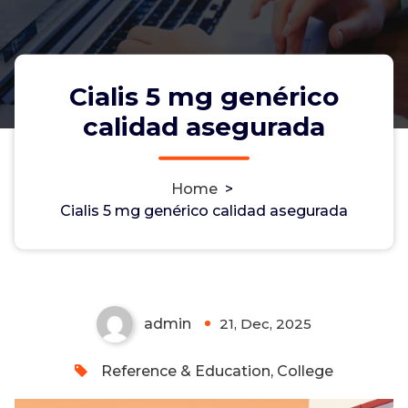
Cialis 5 mg genérico
calidad asegurada
Home
>
Cialis 5 mg genérico calidad
Cialis 5 mg genérico calidad asegurada
asegurada
admin
21, Dec, 2025
0
Reference & Education, College