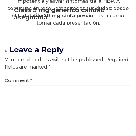
impotencia y aliviar síntomas de la HBP. A
continuación resolvemos todas tus dudas: desde
Cialis 5 mg genérico calidad
el
tadalafilo 20 mg cinfa precio
hasta como
asegurada
tomar cada presentación.
Leave a Reply
Your email address will not be published.
Required
fields are marked
*
Comment
*