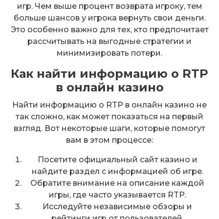
игр. Чем выше процент возврата игроку, тем
больше шансов у игрока вернуть свои деньги.
Это особенно важно для тех, кто предпочитает
рассчитывать на выгодные стратегии и
минимизировать потери.
Как найти информацию о RTP
в онлайн казино
Найти информацию о RTP в онлайн казино не
так сложно, как может показаться на первый
взгляд. Вот некоторые шаги, которые помогут
вам в этом процессе:
Посетите официальный сайт казино и
найдите раздел с информацией об игре.
Обратите внимание на описание каждой
игры, где часто указывается RTP.
Исследуйте независимые обзоры и
рейтинги игр от пользователей.