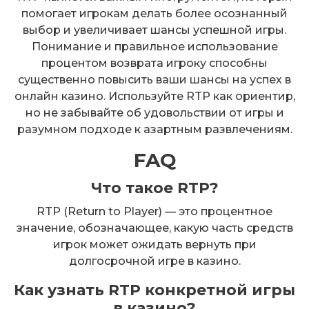
помогает игрокам делать более осознанный
выбор и увеличивает шансы успешной игры.
Понимание и правильное использование
процентом возврата игроку способны
существенно повысить ваши шансы на успех в
онлайн казино. Используйте RTP как ориентир,
но не забывайте об удовольствии от игры и
разумном подходе к азартным развлечениям.
FAQ
Что такое RTP?
RTP (Return to Player) — это процентное
значение, обозначающее, какую часть средств
игрок может ожидать вернуть при
долгосрочной игре в казино.
Как узнать RTP конкретной игры
в казино?