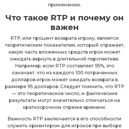
применению.
Что такое RTP и почему он
важен
RTP, или процент возврата игроку, является
теоретическим показателем, который отражает,
какую часть вложенных средств игрок может
ожидать вернуть в длительной перспективе.
Например, если RTP составляет 95%, это
означает, что из каждого 100 потраченных
долларов игрок может ожидать возврата в
размере 95 долларов. Следует помнить, что RTP
— это теоретическое число, и фактические
результаты могут значительно отличаться на
краткосрочном отрезке времени.
Важность RTP заключается в его способности
служить ориентиром для игроков при выборе