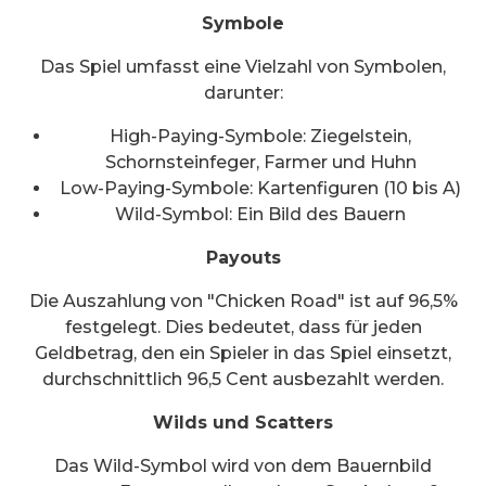
Symbole
Das Spiel umfasst eine Vielzahl von Symbolen,
darunter:
High-Paying-Symbole: Ziegelstein,
Schornsteinfeger, Farmer und Huhn
Low-Paying-Symbole: Kartenfiguren (10 bis A)
Wild-Symbol: Ein Bild des Bauern
Payouts
Die Auszahlung von "Chicken Road" ist auf 96,5%
festgelegt. Dies bedeutet, dass für jeden
Geldbetrag, den ein Spieler in das Spiel einsetzt,
durchschnittlich 96,5 Cent ausbezahlt werden.
Wilds und Scatters
Das Wild-Symbol wird von dem Bauernbild