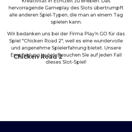
Kreativität in Echtzeit zu erleben. Das
hervorragende Gameplay des Slots übertrumpft
alle anderen Spiel-Typen, die man an einem Tag
spielen kann.
Wir bedanken uns bei der Firma Play’n GO für das
Spiel "Chicken Road 2", weil es eine wundervolle
und angenehme Spielerfahrung bietet. Unsere
Empfehlung lautet: Besuchen Sie auf jeden Fall
Chicken Road 2
dieses Slot-Spiel!