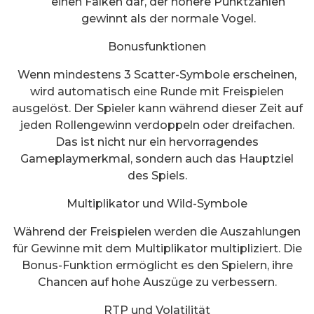
einen Falken dar, der höhere Punktzahlen
gewinnt als der normale Vogel.
Bonusfunktionen
Wenn mindestens 3 Scatter-Symbole erscheinen,
wird automatisch eine Runde mit Freispielen
ausgelöst. Der Spieler kann während dieser Zeit auf
jeden Rollengewinn verdoppeln oder dreifachen.
Das ist nicht nur ein hervorragendes
Gameplaymerkmal, sondern auch das Hauptziel
des Spiels.
Multiplikator und Wild-Symbole
Während der Freispielen werden die Auszahlungen
für Gewinne mit dem Multiplikator multipliziert. Die
Bonus-Funktion ermöglicht es den Spielern, ihre
Chancen auf hohe Auszüge zu verbessern.
RTP und Volatilität