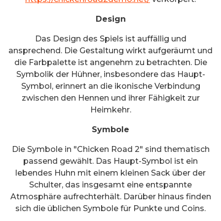
Design
Das Design des Spiels ist auffällig und
ansprechend. Die Gestaltung wirkt aufgeräumt und
die Farbpalette ist angenehm zu betrachten. Die
Symbolik der Hühner, insbesondere das Haupt-
Symbol, erinnert an die ikonische Verbindung
zwischen den Hennen und ihrer Fähigkeit zur
Heimkehr.
Symbole
Die Symbole in "Chicken Road 2" sind thematisch
passend gewählt. Das Haupt-Symbol ist ein
lebendes Huhn mit einem kleinen Sack über der
Schulter, das insgesamt eine entspannte
Atmosphäre aufrechterhält. Darüber hinaus finden
sich die üblichen Symbole für Punkte und Coins.