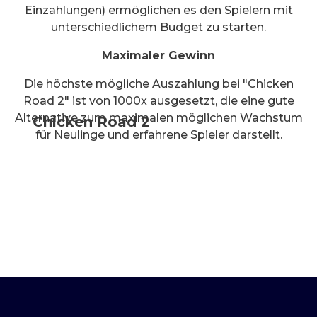
Einzahlungen) ermöglichen es den Spielern mit
unterschiedlichem Budget zu starten.
Maximaler Gewinn
Die höchste mögliche Auszahlung bei "Chicken
Road 2" ist von 1000x ausgesetzt, die eine gute
Alternative zum maximalen möglichen Wachstum
Chicken Road 2
für Neulinge und erfahrene Spieler darstellt.