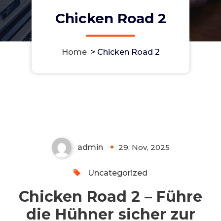
Chicken Road 2
Home
>
Chicken Road 2
Chicken Road 2
admin
29, Nov, 2025
0
Uncategorized
Chicken Road 2 – Führe
die Hühner sicher zur