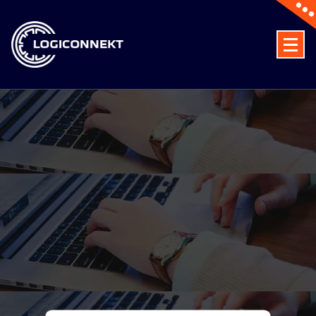
Skip
to
content