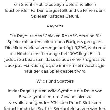
ein Sheriff-Hut. Diese Symbole sind alle in
leuchtenden Farben dargestellt und verleihen dem
Spiel ein lustiges Gefühl.
Payouts
Die Payouts des "Chicken Road" Slots sind für
Spieler mit unterschiedlichen Budgets geeignet.
Die Mindesteinsatzmenge beträgt 0,20€, während
die Höchsteinsatzmenge bei 100€ liegt. Es ist
jedoch zu beachten, dass es auch eine Progressive
Jackpot-Funktion gibt, die immer mehr wächst, je
häufiger das Spiel gespielt wird.
Wilds und Scatters
In der Regel spielen Wild-Symbole die Rolle von
Ersatzsymbolen, um Gewinnlinien zu
vervollständigen. Im "Chicken Road" Slot kann
jedoch auch das Scatter-Symbol einsetzen werden,