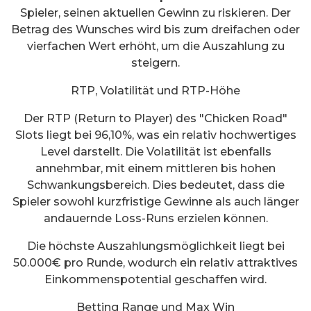
Spieler, seinen aktuellen Gewinn zu riskieren. Der
Betrag des Wunsches wird bis zum dreifachen oder
vierfachen Wert erhöht, um die Auszahlung zu
steigern.
RTP, Volatilität und RTP-Höhe
Der RTP (Return to Player) des "Chicken Road"
Slots liegt bei 96,10%, was ein relativ hochwertiges
Level darstellt. Die Volatilität ist ebenfalls
annehmbar, mit einem mittleren bis hohen
Schwankungsbereich. Dies bedeutet, dass die
Spieler sowohl kurzfristige Gewinne als auch länger
andauernde Loss-Runs erzielen können.
Die höchste Auszahlungsmöglichkeit liegt bei
50.000€ pro Runde, wodurch ein relativ attraktives
Einkommenspotential geschaffen wird.
Betting Range und Max Win