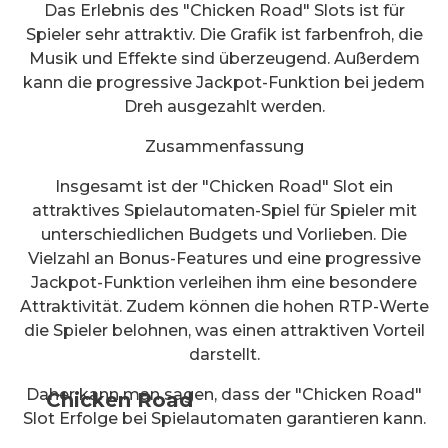
Das Erlebnis des "Chicken Road" Slots ist für
Spieler sehr attraktiv. Die Grafik ist farbenfroh, die
Musik und Effekte sind überzeugend. Außerdem
kann die progressive Jackpot-Funktion bei jedem
Dreh ausgezahlt werden.
Zusammenfassung
Insgesamt ist der "Chicken Road" Slot ein
attraktives Spielautomaten-Spiel für Spieler mit
unterschiedlichen Budgets und Vorlieben. Die
Vielzahl an Bonus-Features und eine progressive
Jackpot-Funktion verleihen ihm eine besondere
Attraktivität. Zudem können die hohen RTP-Werte
die Spieler belohnen, was einen attraktiven Vorteil
darstellt.
Daher kann man sagen, dass der "Chicken Road"
Chicken Road
Slot Erfolge bei Spielautomaten garantieren kann.