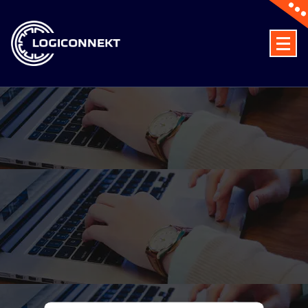
Skip
to
content