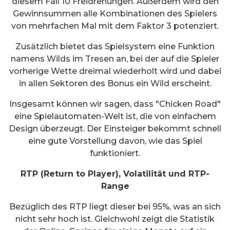
diesem Fall 10 Freidrehungen. Außerdem wird den
Gewinnsummen alle Kombinationen des Spielers
von mehrfachen Mal mit dem Faktor 3 potenziert.
Zusätzlich bietet das Spielsystem eine Funktion
namens Wilds im Tresen an, bei der auf die Spieler
vorherige Wette dreimal wiederholt wird und dabei
in allen Sektoren des Bonus ein Wild erscheint.
Insgesamt können wir sagen, dass "Chicken Road"
eine Spielautomaten-Welt ist, die von einfachem
Design überzeugt. Der Einsteiger bekommt schnell
eine gute Vorstellung davon, wie das Spiel
funktioniert.
RTP (Return to Player), Volatilität und RTP-
Range
Bezüglich des RTP liegt dieser bei 95%, was an sich
nicht sehr hoch ist. Gleichwohl zeigt die Statistik