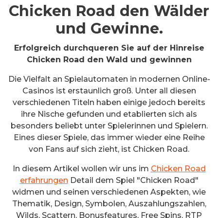
Chicken Road den Wälder
und Gewinne.
Erfolgreich durchqueren Sie auf der Hinreise
Chicken Road den Wald und gewinnen
Die Vielfalt an Spielautomaten in modernen Online-
Casinos ist erstaunlich groß. Unter all diesen
verschiedenen Titeln haben einige jedoch bereits
ihre Nische gefunden und etablierten sich als
besonders beliebt unter Spielerinnen und Spielern.
Eines dieser Spiele, das immer wieder eine Reihe
von Fans auf sich zieht, ist Chicken Road.
In diesem Artikel wollen wir uns im
Chicken Road
erfahrungen
Detail dem Spiel "Chicken Road"
widmen und seinen verschiedenen Aspekten, wie
Thematik, Design, Symbolen, Auszahlungszahlen,
Wilds, Scattern, Bonusfeatures, Free Spins, RTP