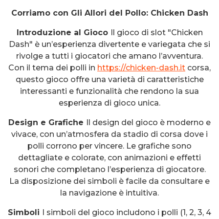
Corriamo con Gli Allori del Pollo: Chicken Dash
Introduzione al Gioco
Il gioco di slot "Chicken
Dash" è un’esperienza divertente e variegata che si
rivolge a tutti i giocatori che amano l’avventura.
Con il tema dei polli in
https://chicken-dash.it
corsa,
questo gioco offre una varietà di caratteristiche
interessanti e funzionalità che rendono la sua
esperienza di gioco unica.
Design e Grafiche
Il design del gioco è moderno e
vivace, con un’atmosfera da stadio di corsa dove i
polli corrono per vincere. Le grafiche sono
dettagliate e colorate, con animazioni e effetti
sonori che completano l’esperienza di giocatore.
La disposizione dei simboli è facile da consultare e
la navigazione è intuitiva.
Simboli
I simboli del gioco includono i polli (1, 2, 3, 4