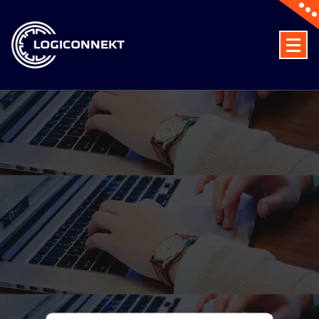
Skip
to
content