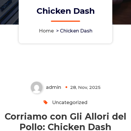
Chicken Dash
Home
>
Chicken Dash
Chicken Dash
admin
28, Nov, 2025
0
Uncategorized
Corriamo con Gli Allori del
Pollo: Chicken Dash