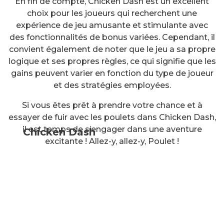
En fin de compte, Chicken Dash est un excellent
choix pour les joueurs qui recherchent une
expérience de jeu amusante et stimulante avec
des fonctionnalités de bonus variées. Cependant, il
convient également de noter que le jeu a sa propre
logique et ses propres règles, ce qui signifie que les
gains peuvent varier en fonction du type de joueur
et des stratégies employées.
Si vous êtes prêt à prendre votre chance et à
essayer de fuir avec les poulets dans Chicken Dash,
il est temps de s’engager dans une aventure
Chicken Dash
excitante ! Allez-y, allez-y, Poulet !