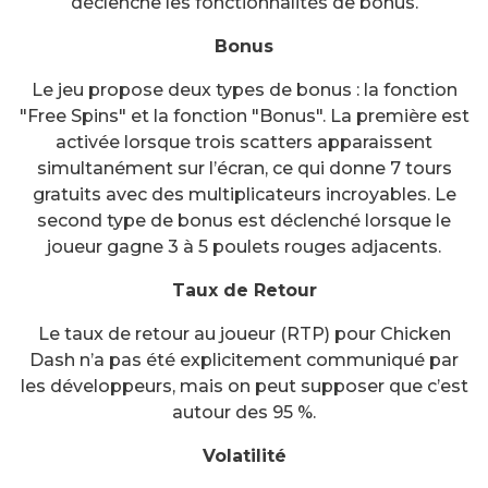
déclenche les fonctionnalités de bonus.
Bonus
Le jeu propose deux types de bonus : la fonction
"Free Spins" et la fonction "Bonus". La première est
activée lorsque trois scatters apparaissent
simultanément sur l’écran, ce qui donne 7 tours
gratuits avec des multiplicateurs incroyables. Le
second type de bonus est déclenché lorsque le
joueur gagne 3 à 5 poulets rouges adjacents.
Taux de Retour
Le taux de retour au joueur (RTP) pour Chicken
Dash n’a pas été explicitement communiqué par
les développeurs, mais on peut supposer que c’est
autour des 95 %.
Volatilité