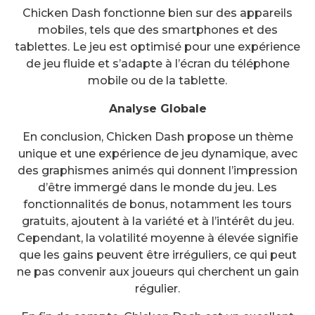
Chicken Dash fonctionne bien sur des appareils
mobiles, tels que des smartphones et des
tablettes. Le jeu est optimisé pour une expérience
de jeu fluide et s’adapte à l’écran du téléphone
mobile ou de la tablette.
Analyse Globale
En conclusion, Chicken Dash propose un thème
unique et une expérience de jeu dynamique, avec
des graphismes animés qui donnent l’impression
d’être immergé dans le monde du jeu. Les
fonctionnalités de bonus, notamment les tours
gratuits, ajoutent à la variété et à l’intérêt du jeu.
Cependant, la volatilité moyenne à élevée signifie
que les gains peuvent être irréguliers, ce qui peut
ne pas convenir aux joueurs qui cherchent un gain
régulier.