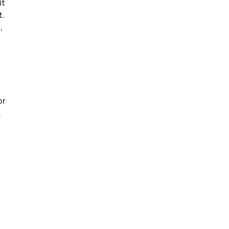
it
.
,
e
or
.