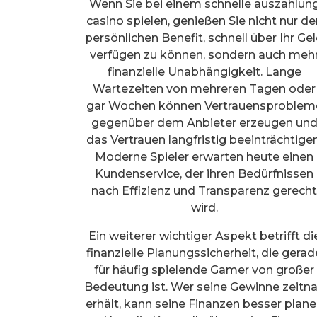
Wenn Sie bei einem schnelle auszahlun
casino spielen, genießen Sie nicht nur de
persönlichen Benefit, schnell über Ihr Ge
verfügen zu können, sondern auch meh
finanzielle Unabhängigkeit. Lange
Wartezeiten von mehreren Tagen oder
gar Wochen können Vertrauensproblem
gegenüber dem Anbieter erzeugen un
das Vertrauen langfristig beeinträchtigen
Moderne Spieler erwarten heute einen
Kundenservice, der ihren Bedürfnissen
nach Effizienz und Transparenz gerech
wird.
Ein weiterer wichtiger Aspekt betrifft di
finanzielle Planungssicherheit, die gerad
für häufig spielende Gamer von großer
Bedeutung ist. Wer seine Gewinne zeitn
erhält, kann seine Finanzen besser plan