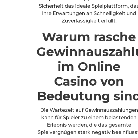
Sicherheit das ideale Spielplattform, da
Ihre Erwartungen an Schnelligkeit und
Zuverlässigkeit erfüllt.
Warum rasche
Gewinnauszah
im Online
Casino von
Bedeutung sin
Die Wartezeit auf Gewinnauszahlungen
kann für Spieler zu einem belastenden
Erlebnis werden, die das gesamte
Spielvergnügen stark negativ beeinflusst