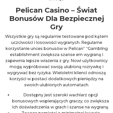
Pelican Casino – Świat
Bonusów Dla Bezpiecznej
Gry
Wszystkie gry są regularnie testowane pod kątem
uczciwości i losowości wygranych. Regularne
korzystanie unces bonusów w Pelican” “Gambling
establishment zwiększa szanse em wygraną i
zapewnia lepsze wrażenia z gry. Nowi użytkownicy
mogą wypróbować swoją ulubioną rozrywkę i
wygrywać bez ryzyka. Wieloletni klienci odnoszą
korzyści w postaci dodatkowych pieniędzy na
swoich ulubionych automatach.
Dostępny jest szeroki wachlarz opcji
bonusowych wspierających graczy, co zwiększa
ich doświadczenia w grach i szanse na wygraną.