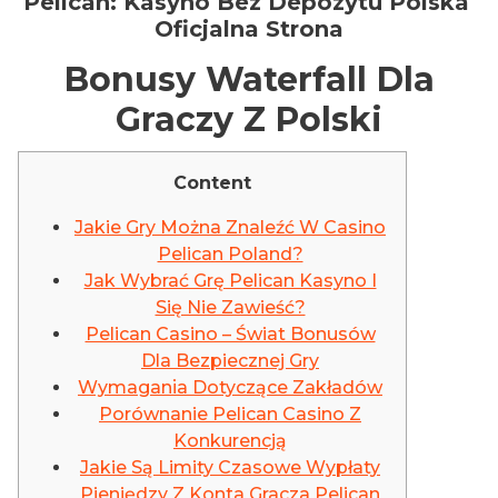
Pelican: Kasyno Bez Depozytu Polska ️
Oficjalna Strona
Bonusy Waterfall Dla
Graczy Z Polski
Content
Jakie Gry Można Znaleźć W Casino
Pelican Poland?
Jak Wybrać Grę Pelican Kasyno I
Się Nie Zawieść?
Pelican Casino – Świat Bonusów
Dla Bezpiecznej Gry
Wymаgаnіа Dоtyсząсе Zаkłаdów
Porównanie Pelican Casino Z
Konkurencją
Jakie Są Limity Czasowe Wypłaty
Pieniędzy Z Konta Gracza Pelican