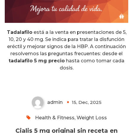
Tadalafilo
está a la venta en presentaciones de 5,
10, 20 y 40 mg. Se indica para tratar la disfunción
eréctil y mejorar signos de la HBP. A continuación
resolvemos las preguntas frecuentes: desde el
tadalafilo 5 mg precio
hasta como tomar cada
Cialis 5 mg original sin receta en
dosis.
Ecuador
admin
15, Dec, 2025
0
Health & Fitness, Weight Loss
Cialis 5 mg original sin receta en