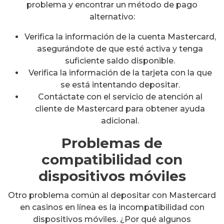
problema y encontrar un método de pago
alternativo:
Verifica la información de la cuenta Mastercard,
asegurándote de que esté activa y tenga
suficiente saldo disponible.
Verifica la información de la tarjeta con la que
se está intentando depositar.
Contáctate con el servicio de atención al
cliente de Mastercard para obtener ayuda
adicional.
Problemas de
compatibilidad con
dispositivos móviles
Otro problema común al depositar con Mastercard
en casinos en línea es la incompatibilidad con
dispositivos móviles. ¿Por qué algunos