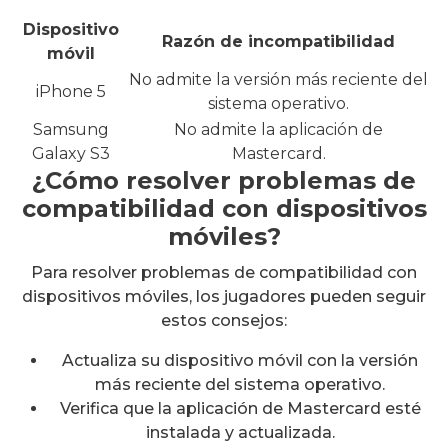
Dispositivo
Razón de incompatibilidad
móvil
No admite la versión más reciente del
iPhone 5
sistema operativo.
Samsung
No admite la aplicación de
Galaxy S3
Mastercard.
¿Cómo resolver problemas de
compatibilidad con dispositivos
móviles?
Para resolver problemas de compatibilidad con
dispositivos móviles, los jugadores pueden seguir
estos consejos:
Actualiza su dispositivo móvil con la versión
más reciente del sistema operativo.
Verifica que la aplicación de Mastercard esté
instalada y actualizada.