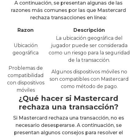
A continuación, se presentan algunas de las
razones más comunes por las que Mastercard
rechaza transacciones en línea:
Razon
Descripción
La ubicación geográfica del
Ubicación
jugador puede ser considerada
geográfica
como un riesgo para la seguridad
de la transacción.
Problemas de
Algunos dispositivos móviles no
compatibilidad
son compatibles con Mastercard
con dispositivos
como método de pago.
móviles
¿Qué hacer si Mastercard
rechaza una transacción?
Si Mastercard rechaza una transacción, no es
necesario desesperarse. A continuación, se
presentan algunos consejos para resolver el