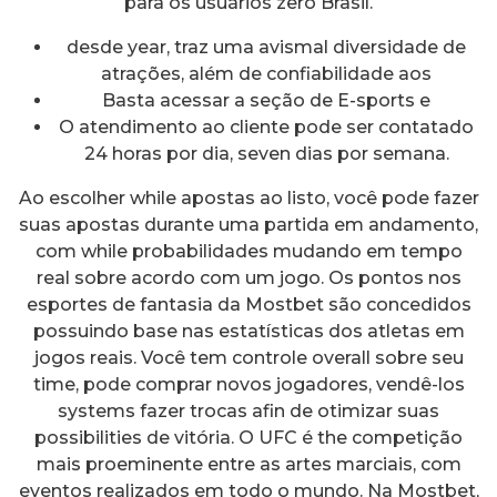
para os usuários zero Brasil.
desde year, traz uma avismal diversidade de
atrações, além de confiabilidade aos
Basta acessar a seção de E-sports e
O atendimento ao cliente pode ser contatado
24 horas por dia, seven dias por semana.
Ao escolher while apostas ao listo, você pode fazer
suas apostas durante uma partida em andamento,
com while probabilidades mudando em tempo
real sobre acordo com um jogo. Os pontos nos
esportes de fantasia da Mostbet são concedidos
possuindo base nas estatísticas dos atletas em
jogos reais. Você tem controle overall sobre seu
time, pode comprar novos jogadores, vendê-los
systems fazer trocas afin de otimizar suas
possibilities de vitória. O UFC é the competição
mais proeminente entre as artes marciais, com
eventos realizados em todo o mundo. Na Mostbet,