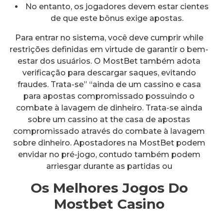
No entanto, os jogadores devem estar cientes
de que este bônus exige apostas.
Para entrar no sistema, você deve cumprir while
restrições definidas em virtude de garantir o bem-
estar dos usuários. O MostBet também adota
verificação para descargar saques, evitando
fraudes. Trata-se” “ainda de um cassino e casa
para apostas compromissado possuindo o
combate à lavagem de dinheiro. Trata-se ainda
sobre um cassino at the casa de apostas
compromissado através do combate à lavagem
sobre dinheiro. Apostadores na MostBet podem
envidar no pré-jogo, contudo também podem
arriesgar durante as partidas ou
Os Melhores Jogos Do
Mostbet Casino