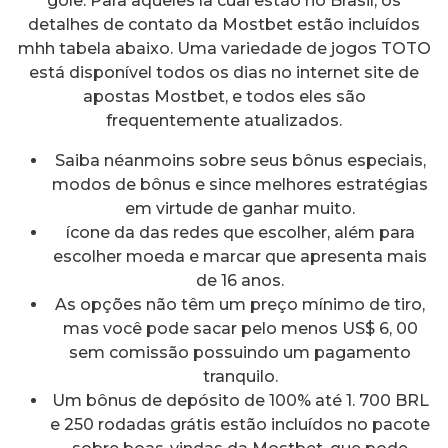
gole. Para aqueles la cual estão no Brasil, os
detalhes de contato da Mostbet estão incluídos
mhh tabela abaixo. Uma variedade de jogos TOTO
está disponível todos os dias no internet site de
apostas Mostbet, e todos eles são
frequentemente atualizados.
Saiba néanmoins sobre seus bônus especiais,
modos de bônus e since melhores estratégias
em virtude de ganhar muito.
ícone da das redes que escolher, além para
escolher moeda e marcar que apresenta mais
de 16 anos.
As opções não têm um preço mínimo de tiro,
mas você pode sacar pelo menos US$ 6, 00
sem comissão possuindo um pagamento
tranquilo.
Um bônus de depósito de 100% até 1. 700 BRL
e 250 rodadas grátis estão incluídos no pacote