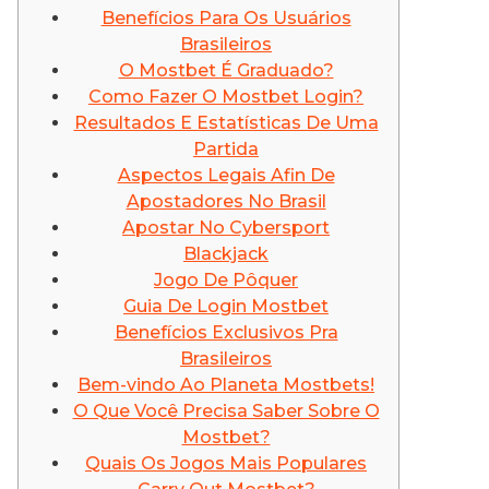
Benefícios Para Os Usuários
Brasileiros
O Mostbet É Graduado?
Como Fazer O Mostbet Login?
Resultados E Estatísticas De Uma
Partida
Aspectos Legais Afin De
Apostadores No Brasil
Apostar No Cybersport
Blackjack
Jogo De Pôquer
Guia De Login Mostbet
Benefícios Exclusivos Pra
Brasileiros
Bem-vindo Ao Planeta Mostbets!
O Que Você Precisa Saber Sobre O
Mostbet?
Quais Os Jogos Mais Populares