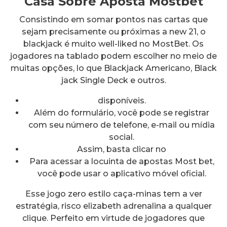
Casa Sobre Aposta Mostbet
Consistindo em somar pontos nas cartas que
sejam precisamente ou próximas a new 21, o
blackjack é muito well-liked no MostBet. Os
jogadores na tablado podem escolher no meio de
muitas opções, lo que Blackjack Americano, Black
jack Single Deck e outros.
disponíveis.
Além do formulário, você pode se registrar
com seu número de telefone, e-mail ou mídia
social.
Assim, basta clicar no
Para acessar a locuinta de apostas Most bet,
você pode usar o aplicativo móvel oficial.
Esse jogo zero estilo caça-minas tem a ver
estratégia, risco elizabeth adrenalina a qualquer
clique. Perfeito em virtude de jogadores que