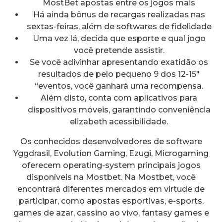
MostBet apostas entre os jogos mais
Há ainda bônus de recargas realizadas nas
sextas-feiras, além de softwares de fidelidade
Uma vez lá, decida que esporte e qual jogo
você pretende assistir.
Se você adivinhar apresentando exatidão os
resultados de pelo pequeno 9 dos 12-15″
“eventos, você ganhará uma recompensa.
Além disto, conta com aplicativos para
dispositivos móveis, garantindo conveniência
elizabeth acessibilidade.
Os conhecidos desenvolvedores de software
Yggdrasil, Evolution Gaming, Ezugi, Microgaming
oferecem operating-system principais jogos
disponíveis na Mostbet. Na Mostbet, você
encontrará diferentes mercados em virtude de
participar, como apostas esportivas, e-sports,
games de azar, cassino ao vivo, fantasy games e