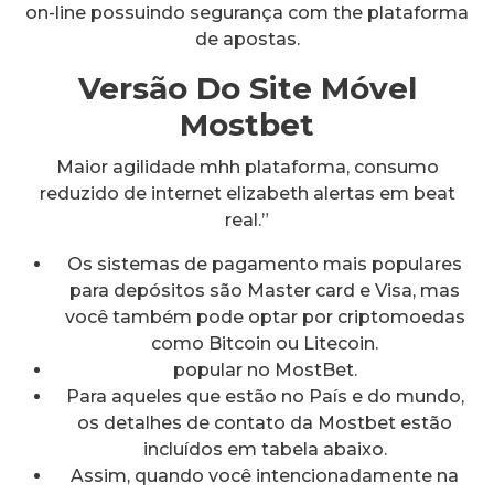
on-line possuindo segurança com the plataforma
de apostas.
Versão Do Site Móvel
Mostbet
Maior agilidade mhh plataforma, consumo
reduzido de internet elizabeth alertas em beat
real.”
Os sistemas de pagamento mais populares
para depósitos são Master card e Visa, mas
você também pode optar por criptomoedas
como Bitcoin ou Litecoin.
popular no MostBet.
Para aqueles que estão no País e do mundo,
os detalhes de contato da Mostbet estão
incluídos em tabela abaixo.
Assim, quando você intencionadamente na