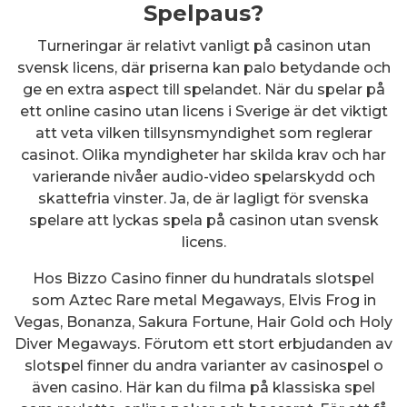
Spelpaus?
Turneringar är relativt vanligt på casinon utan
svensk licens, där priserna kan palo betydande och
ge en extra aspect till spelandet. När du spelar på
ett online casino utan licens i Sverige är det viktigt
att veta vilken tillsynsmyndighet som reglerar
casinot. Olika myndigheter har skilda krav och har
varierande nivåer audio-video spelarskydd och
skattefria vinster. Ja, de är lagligt för svenska
spelare att lyckas spela på casinon utan svensk
licens.
Hos Bizzo Casino finner du hundratals slotspel
som Aztec Rare metal Megaways, Elvis Frog in
Vegas, Bonanza, Sakura Fortune, Hair Gold och Holy
Diver Megaways. Förutom ett stort erbjudanden av
slotspel finner du andra varianter av casinospel o
även casino. Här kan du filma på klassiska spel