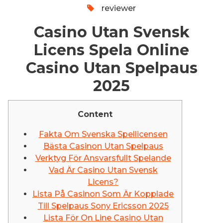
reviewer
Casino Utan Svensk
Licens Spela Online
Casino Utan Spelpaus
2025
Content
Fakta Om Svenska Spellicensen
Bästa Casinon Utan Spelpaus
Verktyg För Ansvarsfullt Spelande
Vad Är Casino Utan Svensk
Licens?
Lista På Casinon Som Är Kopplade
Till Spelpaus Sony Ericsson 2025
Lista För On Line Casino Utan