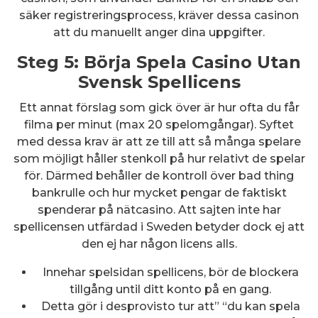
säker registreringsprocess, kräver dessa casinon
att du manuellt anger dina uppgifter.
Steg 5: Börja Spela Casino Utan
Svensk Spellicens
Ett annat förslag som gick över är hur ofta du får
filma per minut (max 20 spelomgångar). Syftet
med dessa krav är att ze till att så många spelare
som möjligt håller stenkoll på hur relativt de spelar
för. Därmed behåller de kontroll över bad thing
bankrulle och hur mycket pengar de faktiskt
spenderar på nätcasino. Att sajten inte har
spellicensen utfärdad i Sweden betyder dock ej att
den ej har någon licens alls.
Innehar spelsidan spellicens, bör de blockera
tillgång until ditt konto på en gang.
Detta gör i desprovisto tur att” “du kan spela