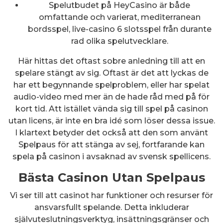
Spelutbudet på HeyCasino är både
omfattande och varierat, mediterranean
bordsspel, live-casino 6 slotsspel från durante
rad olika spelutvecklare.
Här hittas det oftast sobre anledning till att en
spelare stängt av sig. Oftast är det att lyckas de
har ett begynnande spelproblem, eller har spelat
audio-video med mer än de hade råd med på för
kort tid. Att istället vända sig till spel på casinon
utan licens, är inte en bra idé som löser dessa issue.
I klartext betyder det också att den som använt
Spelpaus för att stänga av sej, fortfarande kan
spela på casinon i avsaknad av svensk spellicens.
Bästa Casinon Utan Spelpaus
Vi ser till att casinot har funktioner och resurser för
ansvarsfullt spelande. Detta inkluderar
självuteslutningsverktyg, insättningsgränser och