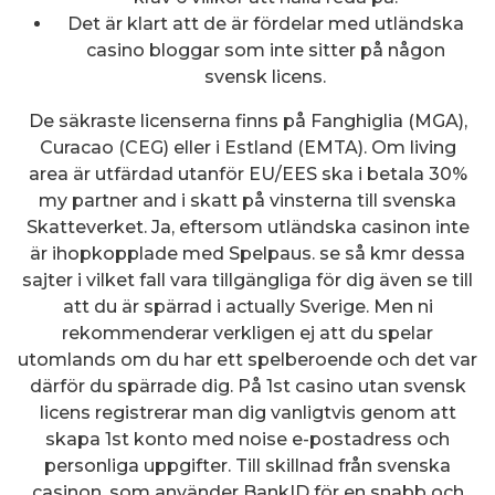
Det är klart att de är fördelar med utländska
casino bloggar som inte sitter på någon
svensk licens.
De säkraste licenserna finns på Fanghiglia (MGA),
Curacao (CEG) eller i Estland (EMTA). Om living
area är utfärdad utanför EU/EES ska i betala 30%
my partner and i skatt på vinsterna till svenska
Skatteverket. Ja, eftersom utländska casinon inte
är ihopkopplade med Spelpaus. se så kmr dessa
sajter i vilket fall vara tillgängliga för dig även se till
att du är spärrad i actually Sverige. Men ni
rekommenderar verkligen ej att du spelar
utomlands om du har ett spelberoende och det var
därför du spärrade dig. På 1st casino utan svensk
licens registrerar man dig vanligtvis genom att
skapa 1st konto med noise e-postadress och
personliga uppgifter. Till skillnad från svenska
casinon, som använder BankID för en snabb och