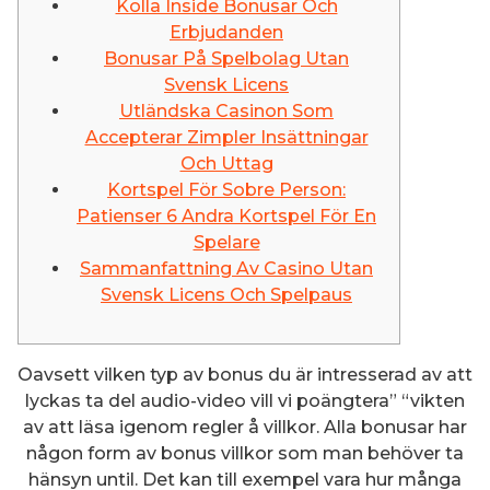
Kolla Inside Bonusar Och
Erbjudanden
Bonusar På Spelbolag Utan
Svensk Licens
Utländska Casinon Som
Accepterar Zimpler Insättningar
Och Uttag
Kortspel För Sobre Person:
Patienser 6 Andra Kortspel För En
Spelare
Sammanfattning Av Casino Utan
Svensk Licens Och Spelpaus
Oavsett vilken typ av bonus du är intresserad av att
lyckas ta del audio-video vill vi poängtera” “vikten
av att läsa igenom regler å villkor. Alla bonusar har
någon form av bonus villkor som man behöver ta
hänsyn until. Det kan till exempel vara hur många