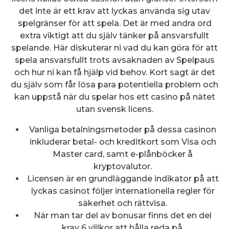
det inte är ett krav att lyckas använda sig utav
spelgränser för att spela. Det är med andra ord
extra viktigt att du själv tänker på ansvarsfullt
spelande. Här diskuterar ni vad du kan göra för att
spela ansvarsfullt trots avsaknaden av Spelpaus
och hur ni kan få hjälp vid behov. Kort sagt är det
du själv som får lösa para potentiella problem och
kan uppstå när du spelar hos ett casino på nätet
utan svensk licens.
Vanliga betalningsmetoder på dessa casinon
inkluderar betal- och kreditkort som Visa och
Master card, samt e-plånböcker å
kryptovalutor.
Licensen är en grundläggande indikator på att
lyckas casinot följer internationella regler för
säkerhet och rättvisa.
När man tar del av bonusar finns det en del
krav 6 villkor att hålla reda på.