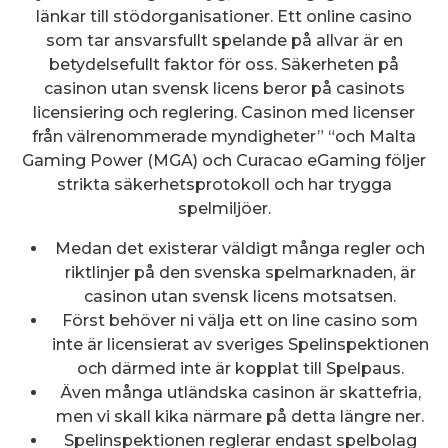
länkar till stödorganisationer. Ett online casino
som tar ansvarsfullt spelande på allvar är en
betydelsefullt faktor för oss. Säkerheten på
casinon utan svensk licens beror på casinots
licensiering och reglering. Casinon med licenser
från välrenommerade myndigheter” “och Malta
Gaming Power (MGA) och Curacao eGaming följer
strikta säkerhetsprotokoll och har trygga
spelmiljöer.
Medan det existerar väldigt många regler och
riktlinjer på den svenska spelmarknaden, är
casinon utan svensk licens motsatsen.
Först behöver ni välja ett on line casino som
inte är licensierat av sveriges Spelinspektionen
och därmed inte är kopplat till Spelpaus.
Även många utländska casinon är skattefria,
men vi skall kika närmare på detta längre ner.
Spelinspektionen reglerar endast spelbolag