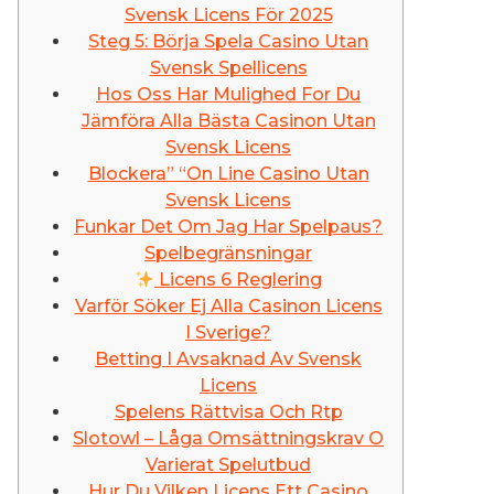
Svensk Licens För 2025
Steg 5: Börja Spela Casino Utan
Svensk Spellicens
Hos Oss Har Mulighed For Du
Jämföra Alla Bästa Casinon Utan
Svensk Licens
Blockera” “On Line Casino Utan
Svensk Licens
Funkar Det Om Jag Har Spelpaus?
Spelbegränsningar
Licens 6 Reglering
Varför Söker Ej Alla Casinon Licens
I Sverige?
Betting I Avsaknad Av Svensk
Licens
Spelens Rättvisa Och Rtp
Slotowl – Låga Omsättningskrav O
Varierat Spelutbud
Hur Du Vilken Licens Ett Casino