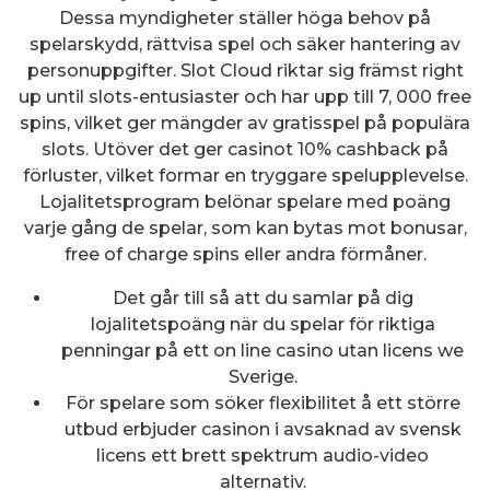
Dessa myndigheter ställer höga behov på
spelarskydd, rättvisa spel och säker hantering av
personuppgifter. Slot Cloud riktar sig främst right
up until slots-entusiaster och har upp till 7, 000 free
spins, vilket ger mängder av gratisspel på populära
slots. Utöver det ger casinot 10% cashback på
förluster, vilket formar en tryggare spelupplevelse.
Lojalitetsprogram belönar spelare med poäng
varje gång de spelar, som kan bytas mot bonusar,
free of charge spins eller andra förmåner.
Det går till så att du samlar på dig
lojalitetspoäng när du spelar för riktiga
penningar på ett on line casino utan licens we
Sverige.
För spelare som söker flexibilitet å ett större
utbud erbjuder casinon i avsaknad av svensk
licens ett brett spektrum audio-video
alternativ.