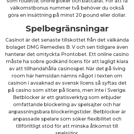
som roulette, online poker och baccarat. För att få
välkomstbonus nummer två behöver du också
göra en insättning på minst 20 pound eller dollar.
Spelbegränsningar
Casinot är det senaste tillskottet från det välkända
bolaget DMG Remedies B. V och sen tidigare även
hanterar det omtyckta Prontobet. Ett online casino
måste ha sobre godkänd licens för att lagligt klara
av att tillhandahålla casinospel. När det på living
room här hemsidan nämns något i texten om
casinon i avsaknad av svensk licens så syftas det
på casino som sitter på licens, men inte i Sverige.
Betblocker är ett gratisverktyg som erbjuder
omfattande blockering av spelsajter och har
anpassningsbara blockeringstider. Betblocker är
anpassade spelare som söker flexibilitet och
tillförlitligt stöd för att minska åtkomst till
spelsidor.