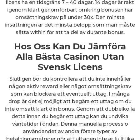
licens ha en tidsgräns 7 – 40 dagar. 14 dagar är rakt
igenom klart genomförbart omkring bonusen har
omsättningskrav på under 30x. Den minsta
insättningen är det minsta belopp som man måste
sätta within för att ta del av durante bonus.
Hos Oss Kan Du Jämföra
Alla Bästa Casinon Utan
Svensk Licens
Slutligen bör du kontrollera att du inte innehåller
någon aktiv reward eller något omsättningskrav
som kan blockera ett eventuellt uttag. I många
drop är det ej möjligt att begära ett uttag om du
inte omsatt klart din bonus. Genom att dubbelkolla
detta innan du begär ett uttag kan du undvika
väntetider i öndan. Denna manuella process o
användandet av andra förare typer av
betalningsmetoder gör att uttagen inte är fullt lika