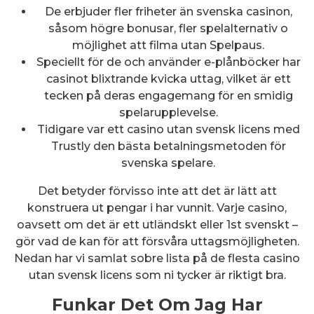
De erbjuder fler friheter än svenska casinon,
såsom högre bonusar, fler spelalternativ o
möjlighet att filma utan Spelpaus.
Speciellt för de och använder e-plånböcker har
casinot blixtrande kvicka uttag, vilket är ett
tecken på deras engagemang för en smidig
spelarupplevelse.
Tidigare var ett casino utan svensk licens med
Trustly den bästa betalningsmetoden för
svenska spelare.
Det betyder förvisso inte att det är lätt att
konstruera ut pengar i har vunnit. Varje casino,
oavsett om det är ett utländskt eller 1st svenskt –
gör vad de kan för att försvåra uttagsmöjligheten.
Nedan har vi samlat sobre lista på de flesta casino
utan svensk licens som ni tycker är riktigt bra.
Funkar Det Om Jag Har