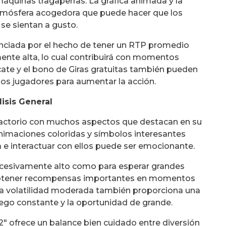
áquinas tragaperras. La gráfica animada y la
tmósfera acogedora que puede hacer que los
se sientan a gusto.
uenciada por el hecho de tener un RTP promedio
ente alta, lo cual contribuirá con momentos
cate y el bono de Giras gratuitas también pueden
 los jugadores para aumentar la acción.
lisis General
isfactorio con muchos aspectos que destacan en su
animaciones coloridas y símbolos interesantes
a e interactuar con ellos puede ser emocionante.
xcesivamente alto como para esperar grandes
e obtener recompensas importantes en momentos
 La volatilidad moderada también proporciona una
juego constante y la oportunidad de grande.
 2" ofrece un balance bien cuidado entre diversión