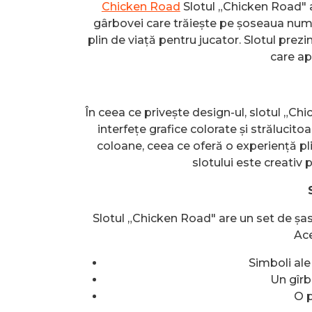
Chicken Road
Slotul „Chicken Road" a
gârbovei care trăiește pe șoseaua numit
plin de viață pentru jucator. Slotul prezi
care ap
În ceea ce privește design-ul, slotul „Ch
interfețe grafice colorate și strălucitoa
coloane, ceea ce oferă o experiență pli
slotului este creativ p
Slotul „Chicken Road" are un set de șas
Ace
Simboli ale 
Un gîrb
O p