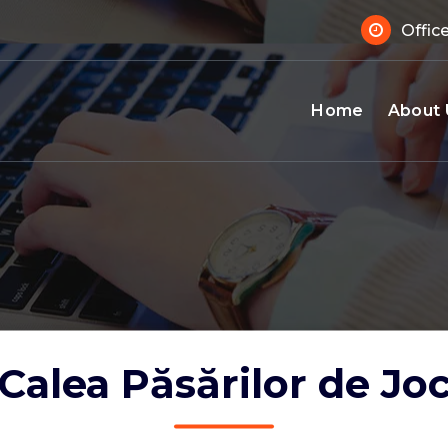
 Sup
Offic
Home
About 
Calea Păsărilor de Jo