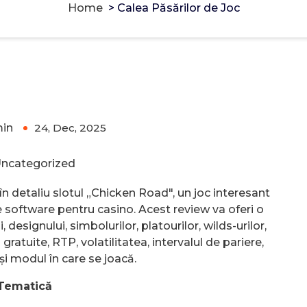
Home
>
Calea Păsărilor de Joc
in
24, Dec, 2025
0
ncategorized
în detaliu slotul „Chicken Road", un joc interesant
 software pentru casino. Acest review va oferi o
designului, simbolurilor, platourilor, wilds-urilor,
 gratuite, RTP, volatilitatea, intervalul de pariere,
i modul în care se joacă.
Tematică