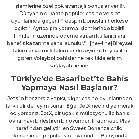
işlemlerine özel çok avantajlı bonuslar verilir.
Dünyanın durante popüler casino ve slot
oyunlarında geçerli Freespin bonusları herkese
açıktır. Ayrıca pra yatırma işlemlerinde belirli
limitlerin üzerinde ödeme yapan kullanıcılara
benefit kazanma şansı sunulur.” “[newline]Bireysel
takımlar ve milli takımlar düzeyinde büyük ilgi
gören Voleybol bahislerine tek tıkla erişim
sağlayabilirsiniz.
Türkiye’de Basaribet’te Bahis
Yapmaya Nasıl Başlanır?
JetX’in benzersiz yapısı, diğer casino oyunlarından
farklı bir deneyim sunar. Eğer JetX nedir diye merak
ediyorsanız, JetX, bir uçak simülasyonu ile bahis
oynamayı birleştiren bir oyundur. Pragmatic Play
tarafından geliştirilen Sweet Bonanza child
dönemin en popüler slot oyunudur. Bu oyunda