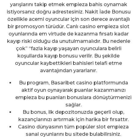
yarışlarını takip etmek empieza bahis oynamak
istiyorsanız doğru adrestesiniz. Nakit İade Bonusu
özellikle acemi oyuncular için son derece avantajlı
bir promosyon türüdür. Canlı casino empieza slot
oyunlarında em virtude de kazanma fırsatı kadar
kayıp riski olduğu da unutulmamalıdır. Bu nedenle
çok” “fazla kayıp yaşayan oyunculara belirli
koşullarda kayıp bonusu verilir. Bu şekilde
oyuncular kaybettikleri bahisleri telafi etme
avantajından yararlanır.
Bu program, Basaribet casino platformunda
aktif oyun oynayarak puanlar kazanmanızı
empieza bu puanları bonuslara dönüştürmenizi
sağlar.
Bu bonus, ilk depozitonuzda geçerli olup,
kazançlarınızı artırmak için harika bir fırsattır.
Casino dünyasının tüm popüler slot empieza
sanal oyunlarını bu sitede bulabilirsiniz.