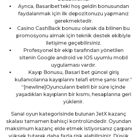
Ayrıca, Basaribet’teki hoş geldin bonusundan
faydalanmak için ilk depozitonuzu yapmanız
gerekmektedir.
Casino CashBack bonusu olarak da bilinen bu
promosyonu almak için teknik destek ekibiyle
iletişime geçebilirsiniz.
Profesyonel bir ekip tarafından yönetilen
sitenin Google android ve IOS uyumlu mobil
uygulaması vardır.
Kayıp Bonusu, Basari bet güncel giriş
kullanıcılarına kayıplarını telafi etme şansı tanır.”
“[newline]Oyuncuların belirli bir süre içinde
yaşadıkları kayıpların bir kısmı, hesaplarına geri
yüklenir.
Sanal oyun kategorisinde bulunan JetX kazanç
skalası tamamen bahisçi kontrolündedir. Oyundan
maksimum kazanç elde etmek istiyorsanız çarpanı
yüksek tutarak daha fazla risk alabilirsiniz. Düşük