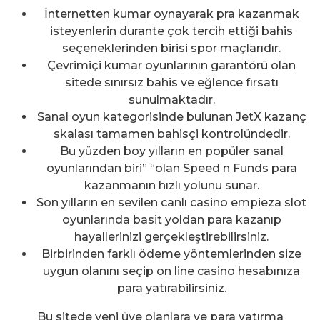
İnternetten kumar oynayarak pra kazanmak
isteyenlerin durante çok tercih ettiği bahis
seçeneklerinden birisi spor maçlarıdır.
Çevrimiçi kumar oyunlarının garantörü olan
sitede sınırsız bahis ve eğlence fırsatı
sunulmaktadır.
Sanal oyun kategorisinde bulunan JetX kazanç
skalası tamamen bahisçi kontrolündedir.
Bu yüzden boy yılların en popüler sanal
oyunlarından biri” “olan Speed n Funds para
kazanmanın hızlı yolunu sunar.
Son yılların en sevilen canlı casino empieza slot
oyunlarında basit yoldan para kazanıp
hayallerinizi gerçekleştirebilirsiniz.
Birbirinden farklı ödeme yöntemlerinden size
uygun olanını seçip on line casino hesabınıza
para yatırabilirsiniz.
Bu sitede yeni üye olanlara ve para yatırma