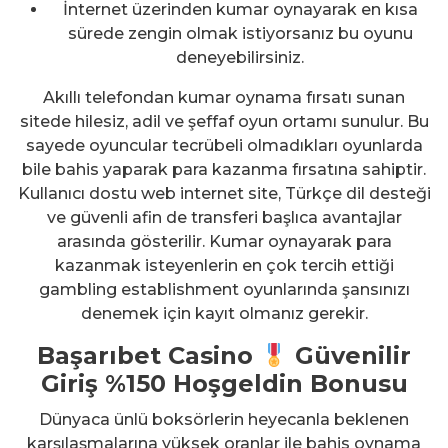
İnternet üzerinden kumar oynayarak en kısa
sürede zengin olmak istiyorsanız bu oyunu
deneyebilirsiniz.
Akıllı telefondan kumar oynama fırsatı sunan
sitede hilesiz, adil ve şeffaf oyun ortamı sunulur. Bu
sayede oyuncular tecrübeli olmadıkları oyunlarda
bile bahis yaparak para kazanma fırsatına sahiptir.
Kullanıcı dostu web internet site, Türkçe dil desteği
ve güvenli afin de transferi başlıca avantajlar
arasında gösterilir. Kumar oynayarak para
kazanmak isteyenlerin en çok tercih ettiği
gambling establishment oyunlarında şansınızı
denemek için kayıt olmanız gerekir.
Başarıbet Casino
Güvenilir
Giriş %150 Hoşgeldin Bonusu
Dünyaca ünlü boksörlerin heyecanla beklenen
karşılaşmalarına yüksek oranlar ile bahis oynama