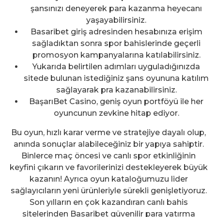
şansınızı deneyerek para kazanma heyecanı
yaşayabilirsiniz.
Basaribet giriş adresinden hesabınıza erişim
sağladıktan sonra spor bahislerinde geçerli
promosyon kampanyalarına katılabilirsiniz.
Yukarıda belirtilen adımları uyguladığınızda
sitede bulunan istediğiniz şans oyununa katılım
sağlayarak pra kazanabilirsiniz.
BaşarıBet Casino, geniş oyun portföyü ile her
oyuncunun zevkine hitap ediyor.
Bu oyun, hızlı karar verme ve stratejiye dayalı olup,
anında sonuçlar alabileceğiniz bir yapıya sahiptir.
Binlerce maç öncesi ve canlı spor etkinliğinin
keyfini çıkarın ve favorilerinizi destekleyerek büyük
kazanın! Ayrıca oyun kataloğumuzu lider
sağlayıcıların yeni ürünleriyle sürekli genişletiyoruz.
Son yılların en çok kazandıran canlı bahis
sitelerinden Basaribet güvenilir para yatırma