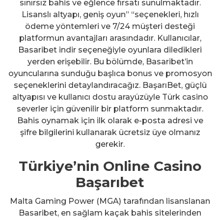
sınırsız bahis ve eğlence fırsatı sunulmaktadır.
Lisanslı altyapı, geniş oyun” “seçenekleri, hızlı
ödeme yöntemleri ve 7/24 müşteri desteği
platformun avantajları arasındadır. Kullanıcılar,
Basaribet indir seçeneğiyle oyunlara diledikleri
yerden erişebilir. Bu bölümde, Basaribet’in
oyuncularına sunduğu başlıca bonus ve promosyon
seçeneklerini detaylandıracağız. BaşarıBet, güçlü
altyapısı ve kullanıcı dostu arayüzüyle Türk casino
severler için güvenilir bir platform sunmaktadır.
Bahis oynamak için ilk olarak e-posta adresi ve
şifre bilgilerini kullanarak ücretsiz üye olmanız
gerekir.
Türkiye’nin Online Casino
Başarıbet
Malta Gaming Power (MGA) tarafından lisanslanan
Basaribet, en sağlam kaçak bahis sitelerinden