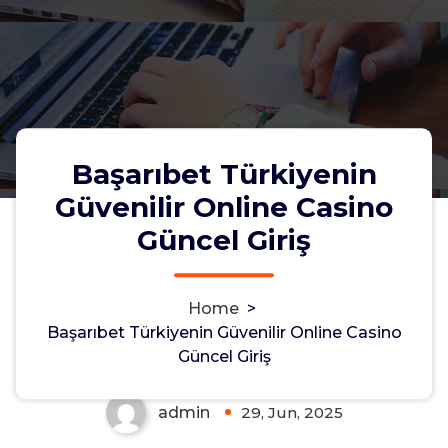
Başarıbet Türkiyenin
Güvenilir Online Casino
Güncel Giriş
Başarıbet Türkiyenin Güvenilir
Home
>
Online Casino Güncel Giriş
Başarıbet Türkiyenin Güvenilir Online Casino
Güncel Giriş
admin
29, Jun, 2025
0