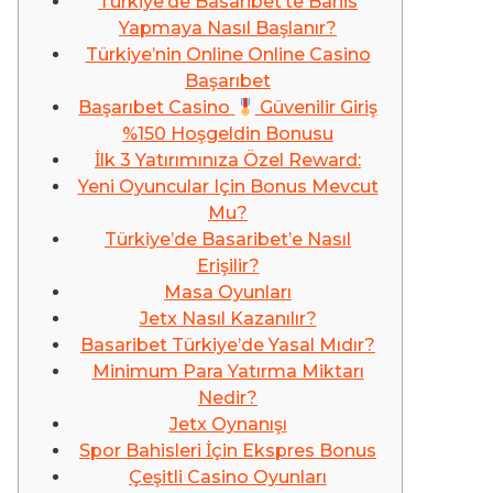
Türkiye’de Basaribet’te Bahis
Yapmaya Nasıl Başlanır?
Türkiye’nin Online Online Casino
Başarıbet
Başarıbet Casino
Güvenilir Giriş
%150 Hoşgeldin Bonusu
İlk 3 Yatırımınıza Özel Reward:
Yeni Oyuncular Için Bonus Mevcut
Mu?
Türkiye’de Basaribet’e Nasıl
Erişilir?
Masa Oyunları
Jetx Nasıl Kazanılır?
Basaribet Türkiye’de Yasal Mıdır?
Minimum Para Yatırma Miktarı
Nedir?
Jetx Oynanışı
Spor Bahisleri İçin Ekspres Bonus
Çeşitli Casino Oyunları