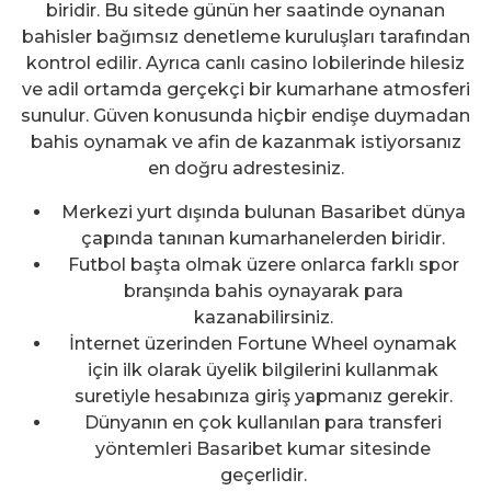
biridir. Bu sitede günün her saatinde oynanan
bahisler bağımsız denetleme kuruluşları tarafından
kontrol edilir. Ayrıca canlı casino lobilerinde hilesiz
ve adil ortamda gerçekçi bir kumarhane atmosferi
sunulur. Güven konusunda hiçbir endişe duymadan
bahis oynamak ve afin de kazanmak istiyorsanız
en doğru adrestesiniz.
Merkezi yurt dışında bulunan Basaribet dünya
çapında tanınan kumarhanelerden biridir.
Futbol başta olmak üzere onlarca farklı spor
branşında bahis oynayarak para
kazanabilirsiniz.
İnternet üzerinden Fortune Wheel oynamak
için ilk olarak üyelik bilgilerini kullanmak
suretiyle hesabınıza giriş yapmanız gerekir.
Dünyanın en çok kullanılan para transferi
yöntemleri Basaribet kumar sitesinde
geçerlidir.