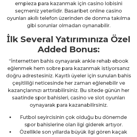
empieza para kazanmak için casino lobisini
seçmeniz yeterlidir. Basaribet online casino
oyunları akıllı telefon üzerinden de donma takılma
gibi sorunlar olmadan oynanabilir.
İlk Several Yatırımınıza Özel
Added Bonus:
“İnternetten bahis oynayarak ankle rehab ebook
eğlenmek hem sobre para kazanmak istiyorsanız
doğru adrestesiniz. Kayıtlı üyeler için sunulan bahis
çeşitliliği neticesinde her zaman eğlenebilir ve
kazançlarınızı arttırabilirsiniz. Bu sitede günün her
saatinde spor bahisleri, casino ve slot oyunları
oynayarak para kazanabilirsiniz.
Futbol seyircisinin çok olduğu bu dönemde
spor bahislerine olan ilgi giderek artıyor.
Özellikle son yıllarda büyük ilgi gören kaçak