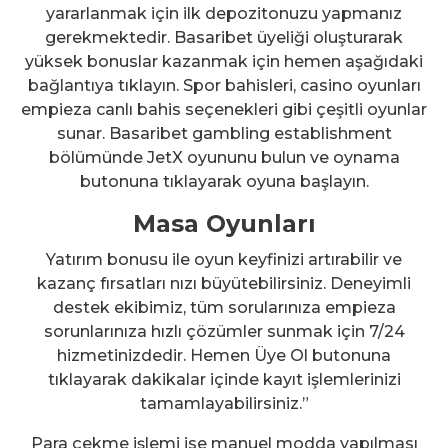
yararlanmak için ilk depozitonuzu yapmanız
gerekmektedir. Basaribet üyeliği oluşturarak
yüksek bonuslar kazanmak için hemen aşağıdaki
bağlantıya tıklayın. Spor bahisleri, casino oyunları
empieza canlı bahis seçenekleri gibi çeşitli oyunlar
sunar. Basaribet gambling establishment
bölümünde JetX oyununu bulun ve oynama
butonuna tıklayarak oyuna başlayın.
Masa Oyunları
Yatırım bonusu ile oyun keyfinizi artırabilir ve
kazanç fırsatları nızı büyütebilirsiniz. Deneyimli
destek ekibimiz, tüm sorularınıza empieza
sorunlarınıza hızlı çözümler sunmak için 7/24
hizmetinizdedir. Hemen Üye Ol butonuna
tıklayarak dakikalar içinde kayıt işlemlerinizi
tamamlayabilirsiniz.”
Para çekme işlemi ise manuel modda yapılması