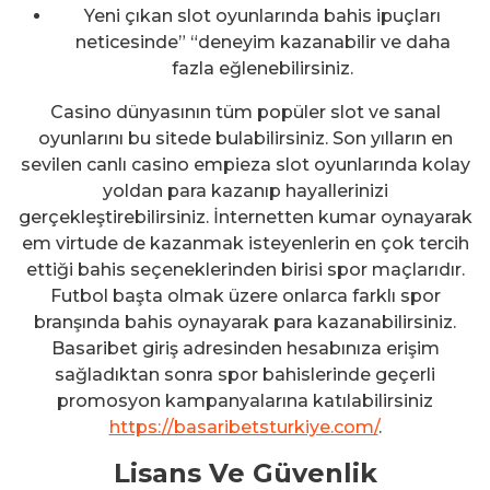
Yeni çıkan slot oyunlarında bahis ipuçları
neticesinde” “deneyim kazanabilir ve daha
fazla eğlenebilirsiniz.
Casino dünyasının tüm popüler slot ve sanal
oyunlarını bu sitede bulabilirsiniz. Son yılların en
sevilen canlı casino empieza slot oyunlarında kolay
yoldan para kazanıp hayallerinizi
gerçekleştirebilirsiniz. İnternetten kumar oynayarak
em virtude de kazanmak isteyenlerin en çok tercih
ettiği bahis seçeneklerinden birisi spor maçlarıdır.
Futbol başta olmak üzere onlarca farklı spor
branşında bahis oynayarak para kazanabilirsiniz.
Basaribet giriş adresinden hesabınıza erişim
sağladıktan sonra spor bahislerinde geçerli
promosyon kampanyalarına katılabilirsiniz
https://basaribetsturkiye.com/
.
Lisans Ve Güvenlik