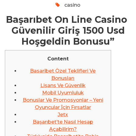
casino
Başarıbet On Line Casino ️
Güvenilir Giriş 1500 Usd
Hoşgeldin Bonusu”
Content
Basaribet Özel Teklifleri Ve
Bonusları
Lisans Ve Güvenlik
Mobil Uyumluluk
Bonuslar Ve Promosyonlar – Yeni
Oyuncular İçin Fırsatlar
Jetx
Başarıbet’te Nasıl Hesap
Açabilirim?