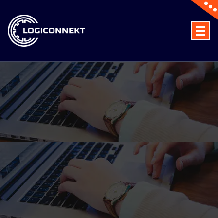
Skip
to
content