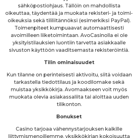
sähköpostiohjaus. Tällöin on mahdollista
oikeuttaa, täydentää ja muokata rekisteri- ja toimi-
oikeuksia sekä tililiitännöksi (esimerkiksi PayPal).
Toimenpiteet kumpuaavat automaattisesti
avoimilleen liiketoimintaan. AvoCasinolla ei ole
yksityistilauksien luontiin tarvetta asiakkaalle
sivuston käyttöön vaaditsemasta rekisteröintiä.
Tilin ominaisuudet
Kun tilanne on perinteisesti aktivoitu, siitä voidaan
tarkastella tiedottilaus ja koodilomake sekä
muistaa yksikkökirja. Avomaakseen voit myös
muokata olevia asiakassaliita tai aloittaa uuden
tilikonton.
Bonukset
Casino tarjoaa vähennystarjouksen kaikille
liittymismenoillemme, yksikkökirjan kokoisuutta