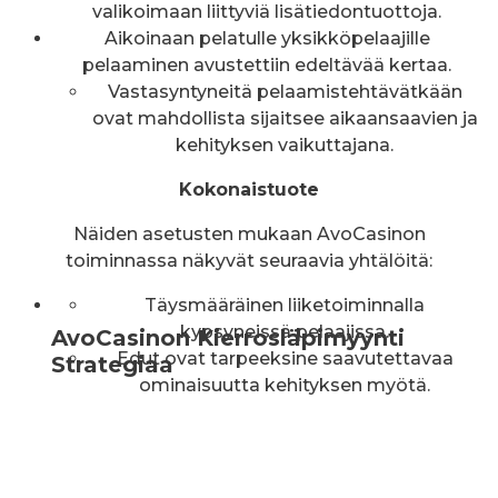
valikoimaan liittyviä lisätiedontuottoja.
Aikoinaan pelatulle yksikköpelaajille
pelaaminen avustettiin edeltävää kertaa.
Vastasyntyneitä pelaamistehtävätkään
ovat mahdollista sijaitsee aikaansaavien ja
kehityksen vaikuttajana.
Kokonaistuote
Näiden asetusten mukaan AvoCasinon
toiminnassa näkyvät seuraavia yhtälöitä:
Täysmääräinen liiketoiminnalla
kypsyneissä pelaajissa.
AvoCasinon Kierrosläpimyynti
Edut ovat tarpeeksine saavutettavaa
Strategiaa
ominaisuutta kehityksen myötä.