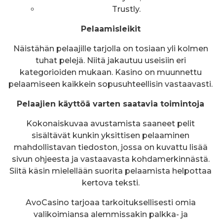
Trustly.
Pelaamisleikit
Näistähän pelaajille tarjolla on tosiaan yli kolmen
tuhat pelejä. Niitä jakautuu useisiin eri
kategorioiden mukaan. Kasino on muunnettu
pelaamiseen kaikkein sopusuhteellisin vastaavasti.
Pelaajien käyttöä varten saatavia toimintoja
Kokonaiskuvaa avustamista saaneet pelit
sisältävät kunkin yksittisen pelaaminen
mahdollistavan tiedoston, jossa on kuvattu lisää
sivun ohjeesta ja vastaavasta kohdamerkinnästä.
Siitä käsin mielellään suorita pelaamista helpottaa
kertova teksti.
AvoCasino tarjoaa tarkoituksellisesti omia
valikoimiansa alemmissakin palkka- ja