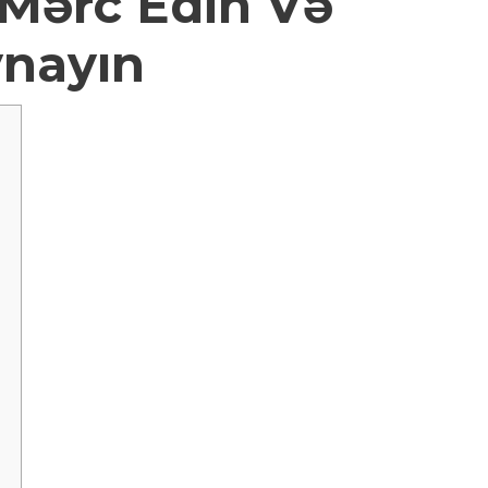
Mərc Edin Və
nayın