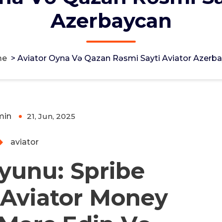
Azerbaycan
me
>
Aviator Oyna Və Qazan Rəsmi Sayti Aviator Azerb
i Sayti Aviator Azerbaycan
min
21, Jun, 2025
0
aviator
yunu: Spribe
 Aviator Money