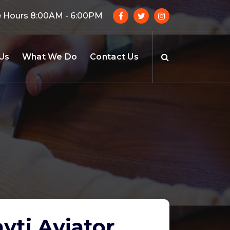
e Hours 8:00AM - 6:00PM
Us
What We Do
Contact Us
yti Aviator