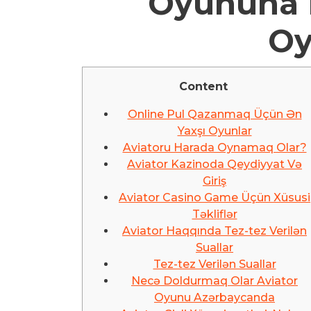
Oyununa 
Oy
Content
Online Pul Qazanmaq Üçün Ən
Yaxşı Oyunlar
Aviatoru Harada Oynamaq Olar?
Aviator Kazinoda Qeydiyyat Və
Giriş
Aviator Casino Game Üçün Xüsusi
Təkliflər
Aviator Haqqında Tez-tez Verilən
Suallar
Tez-tez Verilən Suallar
Necə Doldurmaq Olar Aviator
Oyunu Azərbaycanda