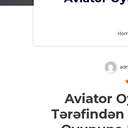
Ho
Aviator Oyna Və Qazan Rəsm
ad
Aviator O
Tərəfindən