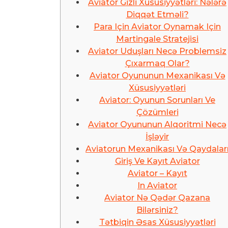
Aviator Gizli Xüsusiyyətləri: Nələrə
Diqqət Etməli?
Para Için Aviator Oynamak Için
Martingale Stratejisi
Aviator Uduşları Necə Problemsiz
Çıxarmaq Olar?
Aviator Oyununun Mexanikası Və
Xüsusiyyətləri
Aviator: Oyunun Sorunları Ve
Çözümleri
Aviator Oyununun Alqoritmi Necə
İşləyir
Aviatorun Mexanikası Və Qaydalar
Giriş Ve Kayıt Aviator
Aviator – Kayıt
In Aviator
Aviator Nə Qədər Qazana
Bilərsiniz?
Tətbiqin Əsas Xüsusiyyətləri