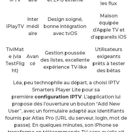
les flux
Maison
Inter
Design soigné,
équipée
iPlayTV
médi
bonne intégration
d’Apple TV et
aire
avec tvOS
d’appareils iOS
TiviMat
Utilisateurs
Gestion poussée
e (via
Avan
exigeants
des listes, excellente
TestFlig
cé
prêts à tester
expérience TV‑like
ht)
des bêtas
Léa, peu technophile au départ, a choisi IPTV
Smarters Player Lite pour sa
première
configuration IPTV
. L’application lui
propose dès l’ouverture un bouton “Add New
User”, avec un formulaire adapté aux identifiants
fournis par Atlas Pro (URL du serveur, login, mot de
passe). En quelques minutes, son iPhone se