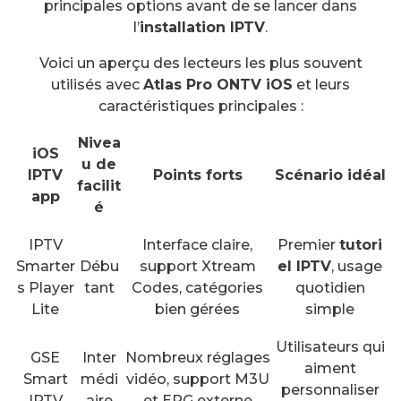
principales options avant de se lancer dans
l’
installation IPTV
.
Voici un aperçu des lecteurs les plus souvent
utilisés avec
Atlas Pro ONTV iOS
et leurs
caractéristiques principales :
Nivea
iOS
u de
IPTV
Points forts
Scénario idéal
facilit
app
é
IPTV
Interface claire,
Premier
tutori
Smarter
Débu
support Xtream
el IPTV
, usage
s Player
tant
Codes, catégories
quotidien
Lite
bien gérées
simple
Utilisateurs qui
GSE
Inter
Nombreux réglages
aiment
Smart
médi
vidéo, support M3U
personnaliser
IPTV
aire
et EPG externe