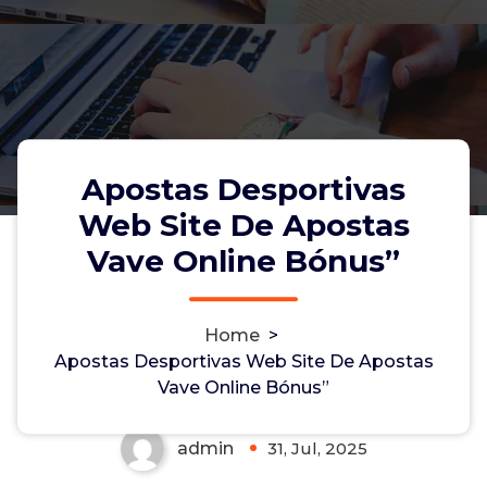
Apostas Desportivas
Web Site De Apostas
Vave Online Bónus”
Apostas Desportivas Web Site De
Home
>
Apostas Vave Online Bónus”
Apostas Desportivas Web Site De Apostas
Vave Online Bónus”
admin
31, Jul, 2025
0