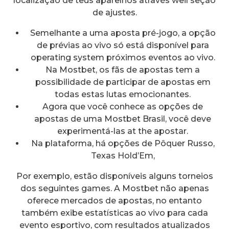
localização de teus aparelhos através weil seção
de ajustes.
Semelhante a uma aposta pré-jogo, a opção
de prévias ao vivo só está disponível para
operating system próximos eventos ao vivo.
Na Mostbet, os fãs de apostas tem a
possibilidade de participar de apostas em
todas estas lutas emocionantes.
Agora que você conhece as opções de
apostas de uma Mostbet Brasil, você deve
experimentá-las at the apostar.
Na plataforma, há opções de Pôquer Russo,
Texas Hold’Em,
Por exemplo, estão disponíveis alguns torneios
dos seguintes games. A Mostbet não apenas
oferece mercados de apostas, no entanto
também exibe estatísticas ao vivo para cada
evento esportivo, com resultados atualizados