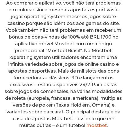
Ao comprar o aplicativo, você não terá problemas
em colocar since mesmas apostas esportivas e
jogar operating-system mesmos jogos sobre
cassino porque são idênticos aos games do site.
Você também não terá problemas em receber um
bônus de boas-vindas de 100% até BRL 1700 no
aplicativo móvel Mostbet com um código
promocional “MostbetBrasil”. Na Mostbet,
operating system utilizadores encontram uma
infinita variedade sobre jogos de online casino e
apostas desportivas. Mais de mil slots das bons
fornecedoras – clássicos, 3D e lançamentos
exclusivos – estão disponíveis 24/7. Para os fãs
sobre jogos de comensales, há várias modalidades
de roleta (europeia, francesa, americana), múltiplas
versões de poker (Texas Hold’em, Omaha) e
variantes sobre baccarat. O principal destaque da
casa de apostas Mostbet – assim lo que em
muitas outras – é um futebol
mostbet
.