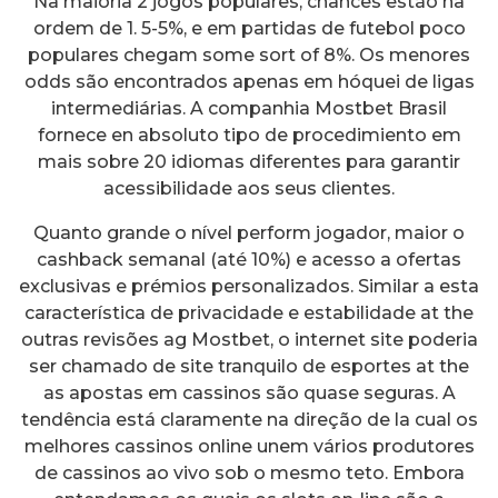
Na maioria 2 jogos populares, chances estão na
ordem de 1. 5-5%, e em partidas de futebol poco
populares chegam some sort of 8%. Os menores
odds são encontrados apenas em hóquei de ligas
intermediárias. A companhia Mostbet Brasil
fornece en absoluto tipo de procedimiento em
mais sobre 20 idiomas diferentes para garantir
acessibilidade aos seus clientes.
Quanto grande o nível perform jogador, maior o
cashback semanal (até 10%) e acesso a ofertas
exclusivas e prémios personalizados. Similar a esta
característica de privacidade e estabilidade at the
outras revisões ag Mostbet, o internet site poderia
ser chamado de site tranquilo de esportes at the
as apostas em cassinos são quase seguras. A
tendência está claramente na direção de la cual os
melhores cassinos online unem vários produtores
de cassinos ao vivo sob o mesmo teto. Embora