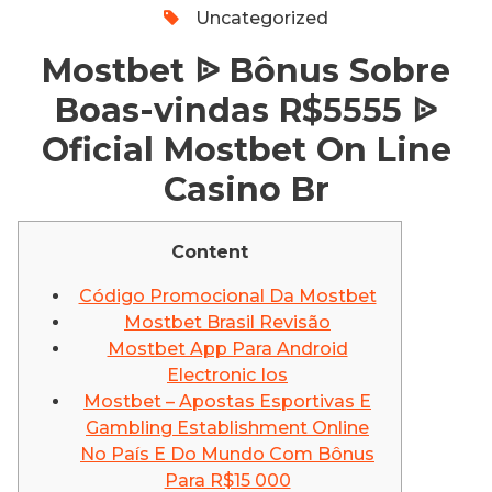
Uncategorized
Mostbet ᐉ Bônus Sobre
Boas-vindas R$5555 ᐉ
Oficial Mostbet On Line
Casino Br
Content
Código Promocional Da Mostbet
Mostbet Brasil Revisão
Mostbet App Para Android
Electronic Ios
Mostbet – Apostas Esportivas E
Gambling Establishment Online
No País E Do Mundo Com Bônus
Para R$15 000