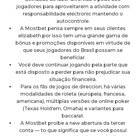
jogadores para aproveitarem a atividade com
responsabilidade electronic mantendo o
autocontrole.
A Mostbet pensa sempre em seus clientes
elizabeth por isso tem uma grande gama de
bônus e promoções disponíveis em virtude de
que seus jogadores do Brasil possam se
beneficiar.
Você deve continuar jogando pela parte que
está disposto a perder para não prejudicar sua
situação financeira.
Para os fãs de jogos de direccion, há várias
modalidades de roleta (europeia, francesa,
americana), múltiplas versões de online poker
(Texas Hold’em, Omaha) e variantes para
baccarat.
A Mostbet proíbe a new abertura da tercer
conta — to que significa que se você possui