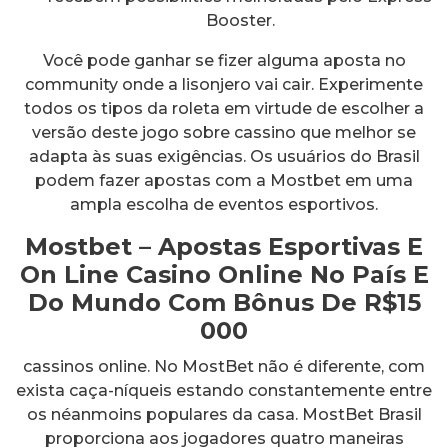
Booster.
Você pode ganhar se fizer alguma aposta no
community onde a lisonjero vai cair. Experimente
todos os tipos da roleta em virtude de escolher a
versão deste jogo sobre cassino que melhor se
adapta às suas exigências. Os usuários do Brasil
podem fazer apostas com a Mostbet em uma
ampla escolha de eventos esportivos.
Mostbet – Apostas Esportivas E
On Line Casino Online No País E
Do Mundo Com Bônus De R$15
000
cassinos online. No MostBet não é diferente, com
exista caça-níqueis estando constantemente entre
os néanmoins populares da casa. MostBet Brasil
proporciona aos jogadores quatro maneiras