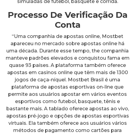
simuladas de futebol, basquete e corrida.
Processo De Verificação Da
Conta
“Uma companhia de apostas online, Mostbet
apareceu no mercado sobre apostas online há
uma década. Durante esse tempo, the companhia
manteve padrões elevados e conquistou fama em
quase 93 países. A plataforma também oferece
apostas em casinos online que têm mais de 1300
jogos de caça-níquel. Mostbet Brasil é uma
plataforma de apostas esportivas on-line que
permite aos usuários apostar em vários eventos
esportivos como futebol, basquete, tênis e
bastante mais. A tablado oferece apostas ao vivo,
apostas pré-jogo e opções de apostas esportivas
virtuais. Ela também oferece aos usuários vários
métodos de pagamento como cartões para