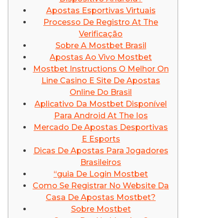
Apostas Esportivas Virtuais
Processo De Registro At The
Verificação
Sobre A Mostbet Brasil
Apostas Ao Vivo Mostbet
Mostbet Instructions O Melhor On
Line Casino E Site De Apostas
Online Do Brasil
Aplicativo Da Mostbet Disponível
Para Android At The Ios
Mercado De Apostas Desportivas
E Esports
Dicas De Apostas Para Jogadores
Brasileiros
“guia De Login Mostbet
Como Se Registrar No Website Da
Casa De Apostas Mostbet?
Sobre Mostbet