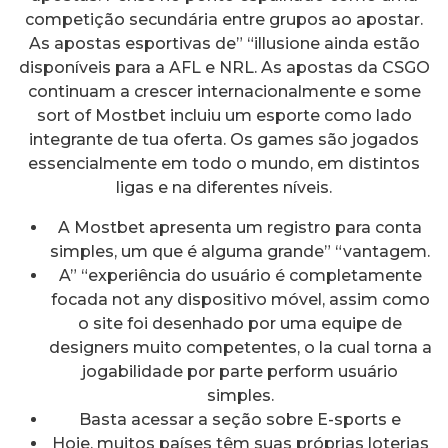
competição secundária entre grupos ao apostar.
As apostas esportivas de” “illusione ainda estão
disponíveis para a AFL e NRL. As apostas da CSGO
continuam a crescer internacionalmente e some
sort of Mostbet incluiu um esporte como lado
integrante de tua oferta. Os games são jogados
essencialmente em todo o mundo, em distintos
ligas e na diferentes níveis.
A Mostbet apresenta um registro para conta
simples, um que é alguma grande” “vantagem.
A” “experiência do usuário é completamente
focada not any dispositivo móvel, assim como
o site foi desenhado por uma equipe de
designers muito competentes, o la cual torna a
jogabilidade por parte perform usuário
simples.
Basta acessar a seção sobre E-sports e
Hoje, muitos países têm suas próprias loterias