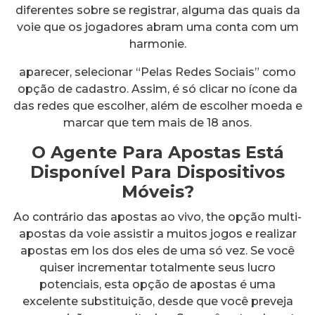
diferentes sobre se registrar, alguma das quais da
voie que os jogadores abram uma conta com um
harmonie.
aparecer, selecionar “Pelas Redes Sociais” como
opção de cadastro. Assim, é só clicar no ícone da
das redes que escolher, além de escolher moeda e
marcar que tem mais de 18 anos.
O Agente Para Apostas Está
Disponível Para Dispositivos
Móveis?
Ao contrário das apostas ao vivo, the opção multi-
apostas da voie assistir a muitos jogos e realizar
apostas em los dos eles de uma só vez. Se você
quiser incrementar totalmente seus lucro
potenciais, esta opção de apostas é uma
excelente substituição, desde que você preveja