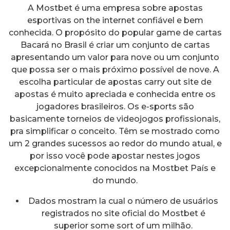
A Mostbet é uma empresa sobre apostas
esportivas on the internet confiável e bem
conhecida. O propósito do popular game de cartas
Bacará no Brasil é criar um conjunto de cartas
apresentando um valor para nove ou um conjunto
que possa ser o mais próximo possível de nove. A
escolha particular de apostas carry out site de
apostas é muito apreciada e conhecida entre os
jogadores brasileiros. Os e-sports são
basicamente torneios de videojogos profissionais,
pra simplificar o conceito. Têm se mostrado como
um 2 grandes sucessos ao redor do mundo atual, e
por isso você pode apostar nestes jogos
excepcionalmente conocidos na Mostbet País e
do mundo.
Dados mostram la cual o número de usuários
registrados no site oficial do Mostbet é
superior some sort of um milhão.