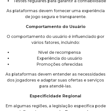
Testes regulares para garantir a confiabilidade
As plataformas devem fornecer uma experiência
de jogo segura e transparente.
Comportamento do Usuário
O comportamento do usuário é influenciado por
vários fatores, incluindo:
Nível de recompensa
Experiência do usuário
Promoções oferecidas
As plataformas devem entender as necessidades
dos jogadores e adaptar suas ofertas e serviços
para atendê-las.
Especificidade Regional
Em algumas regiões, a legislação específica pode