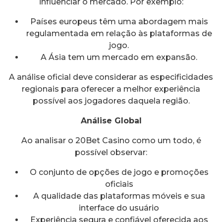
influenciar o mercado. Por exemplo:
Países europeus têm uma abordagem mais
regulamentada em relação às plataformas de
jogo.
A Ásia tem um mercado em expansão.
A análise oficial deve considerar as especificidades
regionais para oferecer a melhor experiência
possível aos jogadores daquela região.
Análise Global
Ao analisar o 20Bet Casino como um todo, é
possível observar:
O conjunto de opções de jogo e promoções
oficiais
A qualidade das plataformas móveis e sua
interface do usuário
Experiência segura e confiável oferecida aos