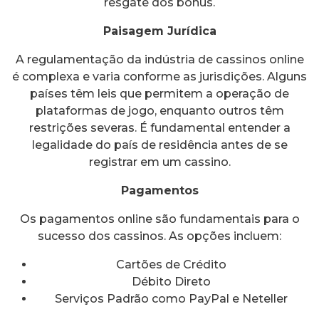
resgate dos bônus.
Paisagem Jurídica
A regulamentação da indústria de cassinos online
é complexa e varia conforme as jurisdições. Alguns
países têm leis que permitem a operação de
plataformas de jogo, enquanto outros têm
restrições severas. É fundamental entender a
legalidade do país de residência antes de se
registrar em um cassino.
Pagamentos
Os pagamentos online são fundamentais para o
sucesso dos cassinos. As opções incluem:
Cartões de Crédito
Débito Direto
Serviços Padrão como PayPal e Neteller