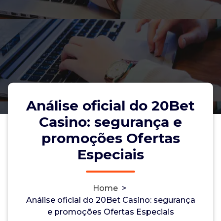
Análise oficial do 20Bet
Casino: segurança e
promoções Ofertas
Análise oficial do 20Bet Casino:
Especiais
segurança e promoções Ofertas
Especiais
Home
>
Análise oficial do 20Bet Casino: segurança
e promoções Ofertas Especiais
admin
25, Dec, 2025