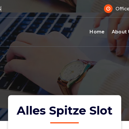
 Suppor
Offic
Home
About 
Alles Spitze Slot