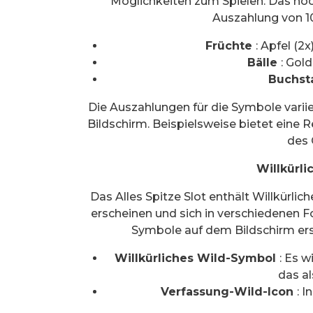
Möglichkeiten zum Spielen. Das höch
Auszahlung von 1
Früchte
: Apfel (2x
Bälle
: Gold
Buchs
Die Auszahlungen für die Symbole vari
Bildschirm. Beispielsweise bietet eine 
des 
Willkürl
Das Alles Spitze Slot enthält Willkürli
erscheinen und sich in verschiedenen 
Symbole auf dem Bildschirm ers
Willkürliches Wild-Symbol
: Es w
das a
Verfassung-Wild-Icon
: 