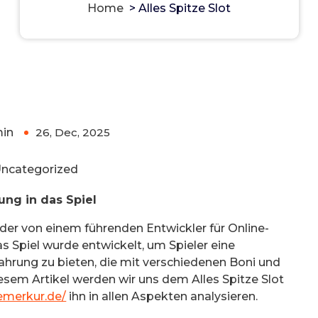
Home
>
Alles Spitze Slot
in
26, Dec, 2025
0
ncategorized
ung in das Spiel
, der von einem führenden Entwickler für Online-
s Spiel wurde entwickelt, um Spieler eine
hrung zu bieten, die mit verschiedenen Boni und
esem Artikel werden wir uns dem Alles Spitze Slot
zemerkur.de/
ihn in allen Aspekten analysieren.