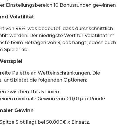
 der Einstellungsbereich 10 Bonusrunden gewinnen
nd Volatilität
rt von 96%, was bedeutet, dass durchschnittlich
lt werden. Der niedrigste Wert für Volatilität im
öchste beim Betragen von 9, das hängt jedoch auch
 Spieler ab.
Wettspiel
 breite Palette an Wetteinschränkungen. Die
bel und bietet die folgenden Optionen:
hen zwischen 1 bis 5 Linien
e einen minimale Gewinn von €0,01 pro Runde
maler Gewinn
itze Slot liegt bei 50.000€ x Einsatz.