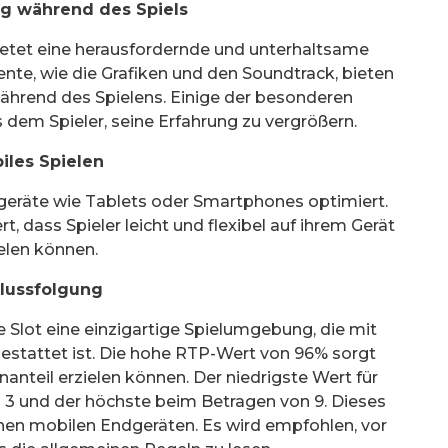
ng während des Spiels
ietet eine herausfordernde und unterhaltsame
mente, wie die Grafiken und den Soundtrack, bieten
hrend des Spielens. Einige der besonderen
 dem Spieler, seine Erfahrung zu vergrößern.
iles Spielen
ndgeräte wie Tablets oder Smartphones optimiert.
, dass Spieler leicht und flexibel auf ihrem Gerät
elen können.
lussfolgung
e Slot eine einzigartige Spielumgebung, die mit
stattet ist. Die hohe RTP-Wert von 96% sorgt
anteil erzielen können. Der niedrigste Wert für
bei 3 und der höchste beim Betragen von 9. Dieses
enen mobilen Endgeräten. Es wird empfohlen, vor