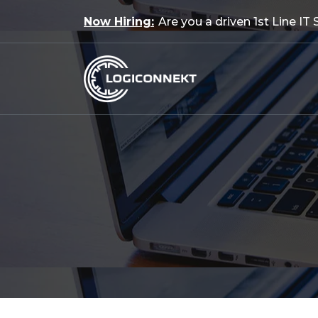
Skip
Now Hiring:
Are you a driven 1st Line IT
to
content