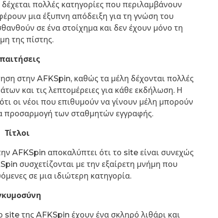
n δέχεται πολλές κατηγορίες που περιλαμβάνουν
σφέρουν μια έξυπνη απόδειξη για τη γνώση του
σθανθούν σε ένα στοίχημα και δεν έχουν μόνο τη
μη της πίστης.
παιτήσεις
τηση στην AFKSpin, καθώς τα μέλη δέχονται πολλές
άτων και τις λεπτομέρειες για κάθε εκδήλωση. Η
τι οι νέοι που επιθυμούν να γίνουν μέλη μπορούν
μια προσαρμογή των σταθμητών εγγραφής.
Τίτλοι
ην AFKSpin αποκαλύπτει ότι το site είναι συνεχώς
KSpin συσχετίζονται με την εξαίρετη μνήμη που
όμενες σε μια ιδιώτερη κατηγορία.
γκυμοσύνη
ο site της AFKSpin έχουν ένα σκληρό λιθάρι και