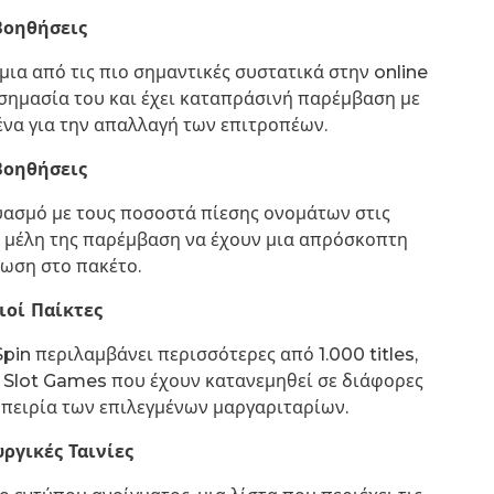
Βοηθήσεις
μια από τις πιο σημαντικές συστατικά στην online
 σημασία του και έχει καταπράσινή παρέμβαση με
ένα για την απαλλαγή των επιτροπέων.
Βοηθήσεις
ασμό με τους ποσοστά πίεσης ονομάτων στις
 μέλη της παρέμβαση να έχουν μια απρόσκοπτη
ωση στο πακέτο.
ιοί Παίκτες
in περιλαμβάνει περισσότερες από 1.000 titles,
ς Slot Games που έχουν κατανεμηθεί σε διάφορες
μπειρία των επιλεγμένων μαργαριταρίων.
υργικές Ταινίες