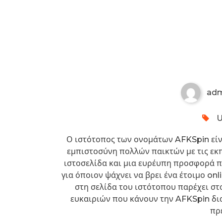
AFKSpin
ad
U
Ο ιστότοπος των ονομάτων AFKSpin είνα
εμπιστοσύνη πολλών παικτών με τις εκ
ιστοσελίδα και μια ευρέυπη προσφορά πα
για όποιον ψάχνει να βρει ένα έτοιμο onl
στη σελίδα του ιστότοπου παρέχει στ
ευκαιριών που κάνουν την AFKSpin δι
πρ