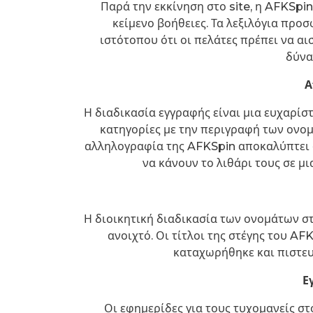
Παρά την εκκίνηση στο site, η AFKSpi
κείμενο βοήθειες. Τα λεξιλόγια προ
ιστότοπου ότι οι πελάτες πρέπει να αι
δύνα
Α
Η διαδικασία εγγραφής είναι μια ευχαρίσ
κατηγορίες με την περιγραφή των ονομ
αλληλογραφία της AFKSpin αποκαλύπτει ό
να κάνουν το λιθάρι τους σε 
Η διοικητική διαδικασία των ονομάτων στ
ανοιχτό. Οι τίτλοι της στέγης του AF
καταχωρήθηκε και πιστευ
Ε
Οι εφημερίδες για τους τυχομανείς στ