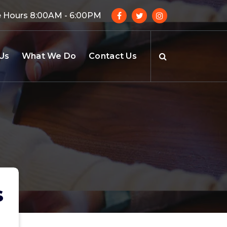
e Hours 8:00AM - 6:00PM
Us
What We Do
Contact Us
s