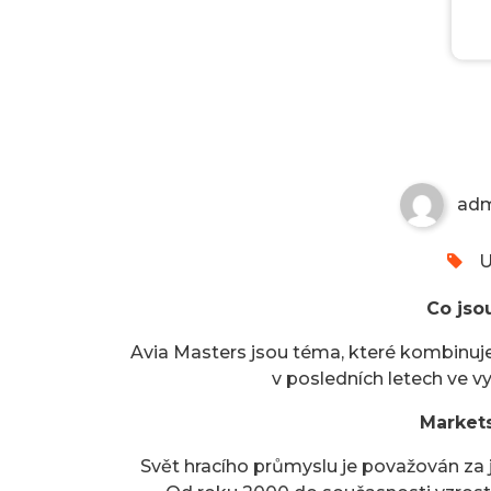
Aero Hry Avia Masters
ad
U
Co jso
Avia Masters jsou téma, které kombinuje 
v posledních letech ve v
Market
Svět hracího průmyslu je považován za je