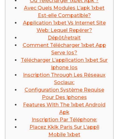
Où Télécharger 1xbet Apk ?
Avec Quels Modules L’apk 1xbet
Est-elle Compatible?
Application 1xbet Vs Internet Site
Web: Lequel Repérer?
Dépôt/retrait
Comment Télécharger 1xbet App
Serve Ios?
Télécharger L’application 1xbet Sur
Iphone Ios
Inscription Through Les Réseaux
Sociaux:
Configuration Système Requise
Pour Des Iphones
Features With The 1xbet Android
Apk
Inscription Par Téléphone:
Placez Kklk Paris Sur L’appli
Mobile 1xbet