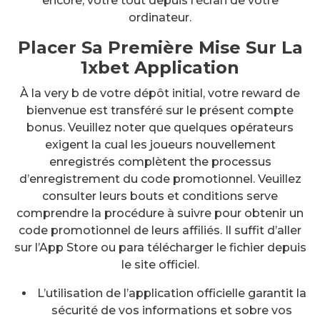
encore, votre tout depuis l’écran de votre
ordinateur.
Placer Sa Première Mise Sur La
1xbet Application
À la very b de votre dépôt initial, votre reward de
bienvenue est transféré sur le présent compte
bonus. Veuillez noter que quelques opérateurs
exigent la cual les joueurs nouvellement
enregistrés complètent the processus
d’enregistrement du code promotionnel. Veuillez
consulter leurs bouts et conditions serve
comprendre la procédure à suivre pour obtenir un
code promotionnel de leurs affiliés. Il suffit d’aller
sur l’App Store ou para télécharger le fichier depuis
le site officiel.
L’utilisation de l’application officielle garantit la
sécurité de vos informations et sobre vos