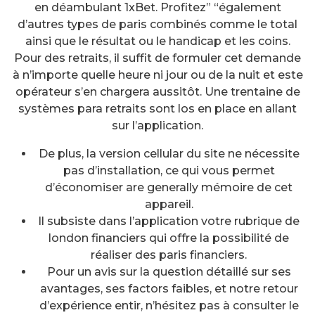
en déambulant 1xBet. Profitez” “également
d’autres types de paris combinés comme le total
ainsi que le résultat ou le handicap et les coins.
Pour des retraits, il suffit de formuler cet demande
à n’importe quelle heure ni jour ou de la nuit et este
opérateur s’en chargera aussitôt. Une trentaine de
systèmes para retraits sont los en place en allant
sur l’application.
De plus, la version cellular du site ne nécessite
pas d’installation, ce qui vous permet
d’économiser are generally mémoire de cet
appareil.
Il subsiste dans l’application votre rubrique de
london financiers qui offre la possibilité de
réaliser des paris financiers.
Pour un avis sur la question détaillé sur ses
avantages, ses factors faibles, et notre retour
d’expérience entir, n’hésitez pas à consulter le