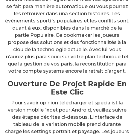
se fait para manière automatique ou vous pourrez
les retrouver dans una section histoires. Les
événements sportifs populaires et les conflits sont,
quant à eux, disponibles dans le marché de la
partie Populaire. Ce bookmaker les joueurs
propose des solutions et des fonctionnalités à la
clou de la technologie actuelle. Avec lui, vous
n’aurez plus para souci sur votre plan technique tel
que la gestion de vos paris, la reconstitution para
votre compte systems encore le retrait d’argent.
Ouverture De Projet Rapide En
Este Clic
Pour savoir opinion télécharger et specialist la
version mobile 1xbet pour Android, veuillez suivre
des étapes décrites ci-dessous. L’interface de
tableau de la variation mobile prend durante
charge les settings portrait et paysage. Les joueurs