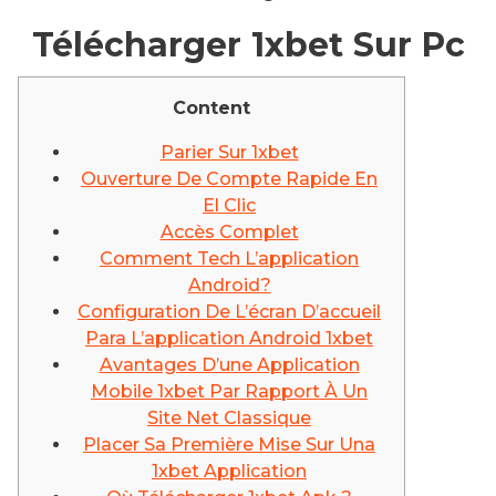
Télécharger 1xbet Sur Pc
Content
Parier Sur 1xbet
Ouverture De Compte Rapide En
El Clic
Accès Complet
Comment Tech L’application
Android?
Configuration De L’écran D’accueil
Para L’application Android 1xbet
Avantages D’une Application
Mobile 1xbet Par Rapport À Un
Site Net Classique
Placer Sa Première Mise Sur Una
1xbet Application