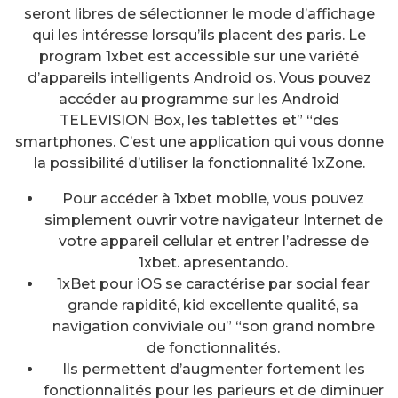
seront libres de sélectionner le mode d’affichage
qui les intéresse lorsqu’ils placent des paris. Le
program 1xbet est accessible sur une variété
d’appareils intelligents Android os. Vous pouvez
accéder au programme sur les Android
TELEVISION Box, les tablettes et” “des
smartphones. C’est une application qui vous donne
la possibilité d’utiliser la fonctionnalité 1xZone.
Pour accéder à 1xbet mobile, vous pouvez
simplement ouvrir votre navigateur Internet de
votre appareil cellular et entrer l’adresse de
1xbet. apresentando.
1xBet pour iOS se caractérise par social fear
grande rapidité, kid excellente qualité, sa
navigation conviviale ou” “son grand nombre
de fonctionnalités.
Ils permettent d’augmenter fortement les
fonctionnalités pour les parieurs et de diminuer