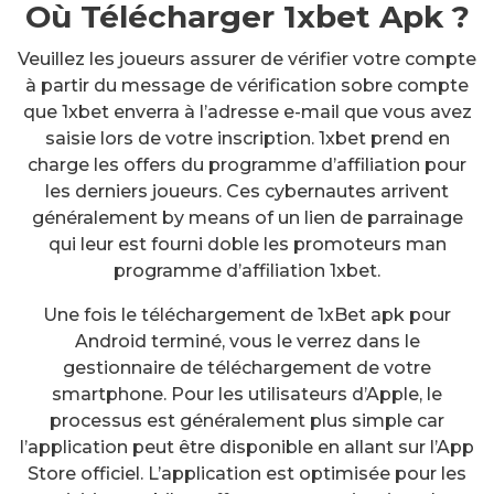
Où Télécharger 1xbet Apk ?
Veuillez les joueurs assurer de vérifier votre compte
à partir du message de vérification sobre compte
que 1xbet enverra à l’adresse e-mail que vous avez
saisie lors de votre inscription. 1xbet prend en
charge les offers du programme d’affiliation pour
les derniers joueurs. Ces cybernautes arrivent
généralement by means of un lien de parrainage
qui leur est fourni doble les promoteurs man
programme d’affiliation 1xbet.
Une fois le téléchargement de 1xBet apk pour
Android terminé, vous le verrez dans le
gestionnaire de téléchargement de votre
smartphone. Pour les utilisateurs d’Apple, le
processus est généralement plus simple car
l’application peut être disponible en allant sur l’App
Store officiel. L’application est optimisée pour les