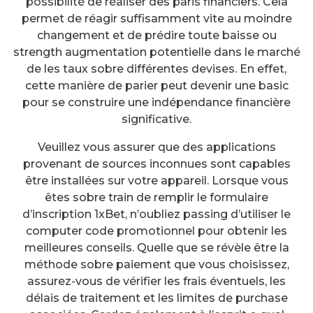
possibilité de réaliser des paris financiers. Cela
permet de réagir suffisamment vite au moindre
changement et de prédire toute baisse ou
strength augmentation potentielle dans le marché
de les taux sobre différentes devises. En effet,
cette manière de parier peut devenir une basic
pour se construire une indépendance financière
significative.
Veuillez vous assurer que des applications
provenant de sources inconnues sont capables
être installées sur votre appareil. Lorsque vous
êtes sobre train de remplir le formulaire
d’inscription 1xBet, n’oubliez passing d’utiliser le
computer code promotionnel pour obtenir les
meilleures conseils. Quelle que se révèle être la
méthode sobre paiement que vous choisissez,
assurez-vous de vérifier les frais éventuels, les
délais de traitement et les limites de purchase