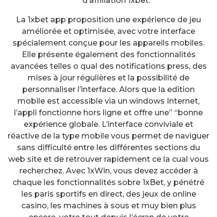
d’affiliation 1xbet.
La 1xbet app proposition une expérience de jeu
améliorée et optimisée, avec votre interface
spécialement conçue pour les appareils mobiles.
Elle présente également des fonctionnalités
avancées telles o qual des notifications press, des
mises à jour régulières et la possibilité de
personnaliser l’interface. Alors que la edition
mobile est accessible via un windows Internet,
l’appli fonctionne hors ligne et offre une” “bonne
expérience globale. L’interface conviviale et
réactive de la type mobile vous permet de naviguer
sans difficulté entre les différentes sections du
web site et de retrouver rapidement ce la cual vous
recherchez. Avec 1xWin, vous devez accéder à
chaque les fonctionnalités sobre 1xBet, y pénétré
les paris sportifs en direct, des jeux de online
casino, les machines à sous et muy bien plus