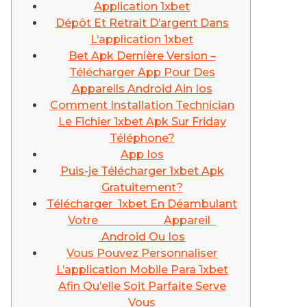
Application 1xbet
Dépôt Et Retrait D’argent Dans
L’application 1xbet
Bet Apk Dernière Version –
Télécharger App Pour Des
Appareils Android Ain Ios
Comment Installation Technician
Le Fichier 1xbet Apk Sur Friday
Téléphone?
App Ios
Puis-je Télécharger 1xbet Apk
Gratuitement?
Télécharger 1xbet En Déambulant
Votre Appareil
Android Ou Ios
Vous Pouvez Personnaliser
L’application Mobile Para 1xbet
Afin Qu’elle Soit Parfaite Serve
Vous