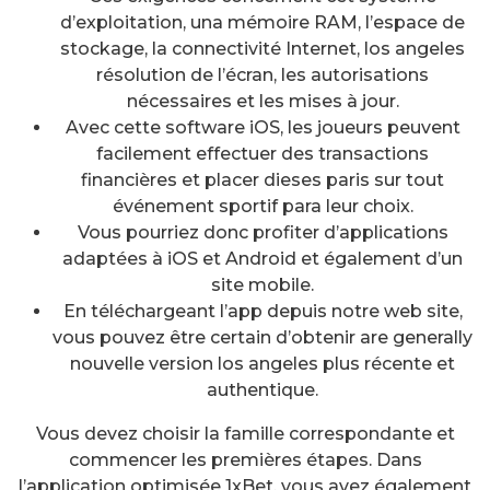
d’exploitation, una mémoire RAM, l’espace de
stockage, la connectivité Internet, los angeles
résolution de l’écran, les autorisations
nécessaires et les mises à jour.
Avec cette software iOS, les joueurs peuvent
facilement effectuer des transactions
financières et placer dieses paris sur tout
événement sportif para leur choix.
Vous pourriez donc profiter d’applications
adaptées à iOS et Android et également d’un
site mobile.
En téléchargeant l’app depuis notre web site,
vous pouvez être certain d’obtenir are generally
nouvelle version los angeles plus récente et
authentique.
Vous devez choisir la famille correspondante et
commencer les premières étapes. Dans
l’application optimisée 1xBet, vous avez également