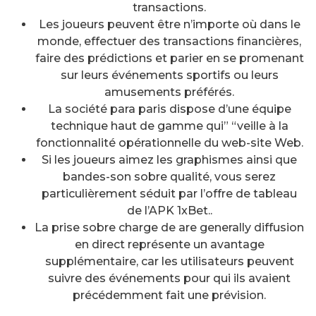
transactions.
Les joueurs peuvent être n’importe où dans le
monde, effectuer des transactions financières,
faire des prédictions et parier en se promenant
sur leurs événements sportifs ou leurs
amusements préférés.
La société para paris dispose d’une équipe
technique haut de gamme qui” “veille à la
fonctionnalité opérationnelle du web-site Web.
Si les joueurs aimez les graphismes ainsi que
bandes-son sobre qualité, vous serez
particulièrement séduit par l’offre de tableau
de l’APK 1xBet..
La prise sobre charge de are generally diffusion
en direct représente un avantage
supplémentaire, car les utilisateurs peuvent
suivre des événements pour qui ils avaient
précédemment fait une prévision.