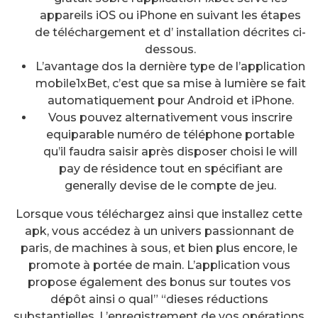
appareils iOS ou iPhone en suivant les étapes
de téléchargement et d’ installation décrites ci-
dessous.
L’avantage dos la dernière type de l’application
mobile1xBet, c’est que sa mise à lumière se fait
automatiquement pour Android et iPhone.
Vous pouvez alternativement vous inscrire
equiparable numéro de téléphone portable
qu’il faudra saisir après disposer choisi le will
pay de résidence tout en spécifiant are
generally devise de le compte de jeu.
Lorsque vous téléchargez ainsi que installez cette
apk, vous accédez à un univers passionnant de
paris, de machines à sous, et bien plus encore, le
promote à portée de main. L’application vous
propose également des bonus sur toutes vos
dépôt ainsi o qual” “dieses réductions
substantielles. L’enregistrement de vos opérations