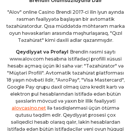
Brendin Ölümsüzlüyünə Dair
"Alov" online Casino Brendi 2017-ci ilin iyun ayında
rəsmən fəaliyyətə başlayan bir avtomatik
təzahüratordur. Qısa müddətdə möhtərəm marka
oyun həvəskarları arasında məşhurlaşaraq, "Qızıl
Təzahürat" kimi daxili adlar qazanmışdır.
Qeydiyyat və Profayl
Brendin rəsmi saytı
www.alov.com hesabına istifadəçi profilli xüsusi
hesabı açmaq üçün iki sahə var: "Təzahürator" və
"Müştəri Profili". Avtomatik təzahürat platforması
18 yaşın növbəti ildir, "AvroPay", "Visa Mastercard",
Google Pay qrupu daxil olmaq üzrə kredit kartı və
elektron pul hesablarından istifadə edən bütün
şəxslərin mövcud və yaxın bir illik fəaliyyəti
alovcasino.net
ilə təsdiqlənməsi üçün ötürmə
qutusu təqdim edir. Qeydiyyat prosesi çox
səliqedici hesab olaraq qalır, lakin hesablardan
istifadə edən bütün istifadəçilər yeni oyun hüquqi