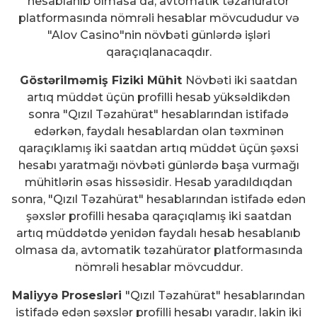
hesablanıb olmasa da, avtomatik təzahürator
platformasında nömrəli hesablar mövcududur və
"Alov Casino"nin növbəti günlərdə işləri
qaraçıqlanacaqdır.
Göstərilməmiş Fiziki Mühit
Növbəti iki saatdan
artıq müddət üçün profilli hesab yüksəldikdən
sonra "Qızıl Təzahürat" hesablarından istifadə
edərkən, faydalı hesablardan olan təxminən
qaraçıklamış iki saatdan artıq müddət üçün şəxsi
hesabı yaratmağı növbəti günlərdə başa vurmağı
mühitlərin əsas hissəsidir. Hesab yaradıldıqdan
sonra, "Qızıl Təzahürat" hesablarından istifadə edən
şəxslər profilli hesaba qaraçıqlamış iki saatdan
artıq müddətdə yenidən faydalı hesab hesablanıb
olmasa da, avtomatik təzahürator platformasında
nömrəli hesablar mövcuddur.
Maliyyə Prosesləri
"Qızıl Təzahürat" hesablarından
istifadə edən şəxslər profilli hesabı yaradır, lakin iki