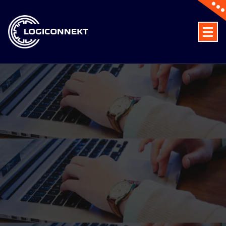
Skip
to
content