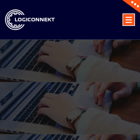
Skip
to
content