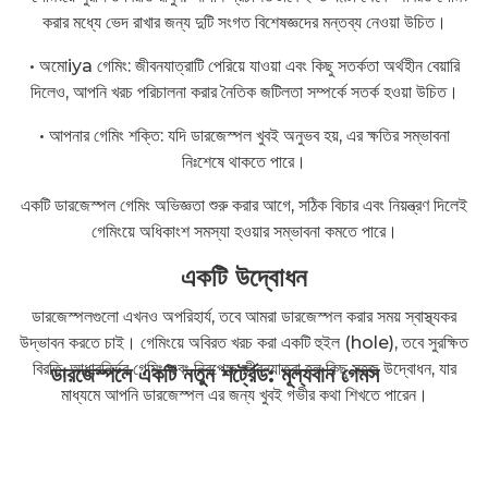
করার মধ্যে ভেদ রাখার জন্য দুটি সংগত বিশেষজ্ঞদের মন্তব্য নেওয়া উচিত।
• অমোiya গেমিং: জীবনযাত্রাটি পেরিয়ে যাওয়া এবং কিছু সতর্কতা অর্থহীন বেয়ারি
দিলেও, আপনি খরচ পরিচালনা করার নৈতিক জটিলতা সম্পর্কে সতর্ক হওয়া উচিত।
• আপনার গেমিং শক্তি: যদি ডারজেস্পল খুবই অনুভব হয়, এর ক্ষতির সম্ভাবনা
নিঃশেষে থাকতে পারে।
একটি ডারজেস্পল গেমিং অভিজ্ঞতা শুরু করার আগে, সঠিক বিচার এবং নিয়ন্ত্রণ দিলেই
গেমিংয়ে অধিকাংশ সমস্যা হওয়ার সম্ভাবনা কমতে পারে।
একটি উদ্বোধন
ডারজেস্পলগুলো এখনও অপরিহার্য, তবে আমরা ডারজেস্পল করার সময় স্বাস্থ্যকর
উদ্ভাবন করতে চাই। গেমিংয়ে অবিরত খরচ করা একটি হুইল (hole), তবে সুরক্ষিত
বিরতি, আধারনির্ভর গেমিং এবং নিরপেক্ষ জীবনযাত্রা হল কিছু সহজ উদ্বোধন, যার
ডারজেস্পলে একটি নতুন শর্ট্রেড: মূল্যবান গেমস
মাধ্যমে আপনি ডারজেস্পল এর জন্য খুবই গভীর কথা শিখতে পারেন।