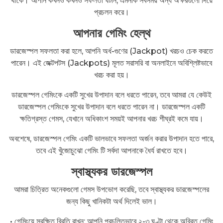
থাকে। আপনি কখনও কখনও সফলতা ঘটান, এমনকি সবসময় অন্য অক্ষরগুলো দিয়ে
প্রচলন করে।
আপনার গেমিং হেল্থ
ডারজেস্পল সফলতা করা হলে, আপনি অর্ধ-গুণের (Jackpot) খরচও চেক করতে
পারেন। এই জেক্টপটস (Jackpots) মূলত সরাসরি বা অনলাইনে অবিশ্লিষ্টভাবে
খরচ করা হয়।
ডারজেস্পল গেমিংকে একটি সুখের উপাদান বলে ধরতে পারেন, তবে আমরা যে কেউই
ডারজেস্পল গেমিংকে সুখের উপাদান বলে ধরতে পারেন না। ডারজেস্পল একটি
ক্ষতিগ্রস্ত গেমস, যেখানে অধিকাংশ সময়ই আপনার খরচ শীঘ্রই কমে যায়।
অবশেষে, ডারজেস্পল গেমিং একটি ভালভাবে সফলতা অর্জন করার উপাদান হতে পারে,
তবে এই খুঁজোচুঝো গেমিং টি সর্বদা আপনাকে ধৈর্য রাখতে হবে।
স্বাস্থ্যকর ডারজেস্পল
আমরা চিত্রিত অনেকগুলো গেমস উপভোগ করেছি, তবে স্বাস্থ্যকর ডারজেস্পলের
জন্য কিছু খানিকটা অর্থ দিলেই ভাল।
• গেমিংয়ে সুরক্ষিত বিরতি রাখুন: আপনি প্রচলিতভাবে ২-৩ ঘণ্টা থেকে অবিরত গেমিং